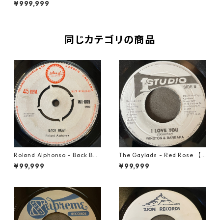
¥999,999
同じカテゴリの商品
Roland Alphonso - Back Bea
The Gaylads - Red Rose 【7
t【7-21909】
-21853】
¥99,999
¥99,999