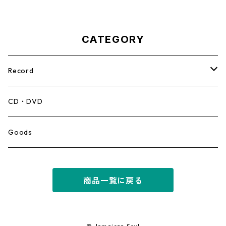
CATEGORY
Record
Mento,Calypso,Ballad
CD・DVD
Ska
Goods
Rocksteady
商品一覧に戻る
Roots
Early Reggae/Skins