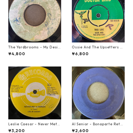
The Yardbrooms - My Desir
Ossie And The Upsetters -
e【7-21922】
True Love【7-22000】
¥4,800
¥6,800
Leslie Caesar - Never Met A
Al Senior - Bonaparte Retre
Woman【12-50067】
at【7-21861】
¥3,200
¥2,600