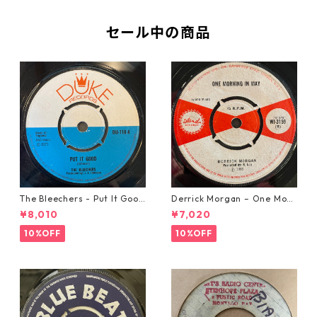
セール中の商品
The Bleechers - Put It Good
Derrick Morgan – One Morn
【7-21637】
ing In May【7-21653】
¥8,010
¥7,020
10%OFF
10%OFF