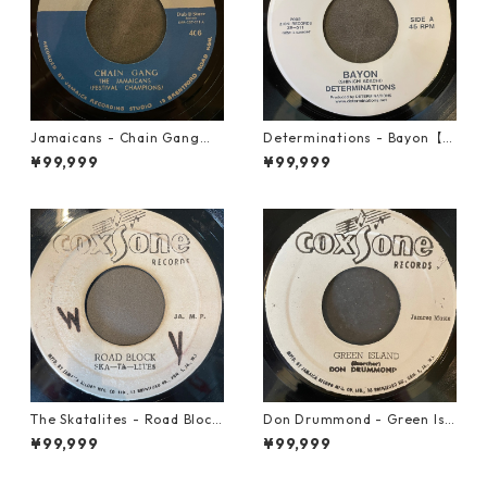
Jamaicans - Chain Gang【7
Determinations - Bayon【7-
-21911】
21865】
¥99,999
¥99,999
The Skatalites - Road Block
Don Drummond - Green Isl
【7-21996】
and【7-22018】
¥99,999
¥99,999