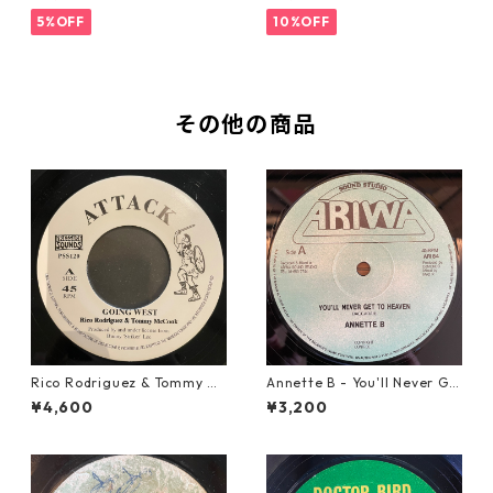
5%OFF
10%OFF
その他の商品
Rico Rodriguez & Tommy Mc
Annette B - You'll Never Ge
Cook - Going West【7-2198
t To Heaven【12-50058】
¥4,600
¥3,200
3】