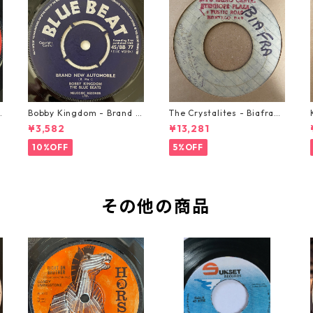
o
Bobby Kingdom - Brand N
The Crystalites - Biafra
ew Automobile【7-2088
【7-21293】
¥3,582
¥13,281
9】
10%OFF
5%OFF
その他の商品