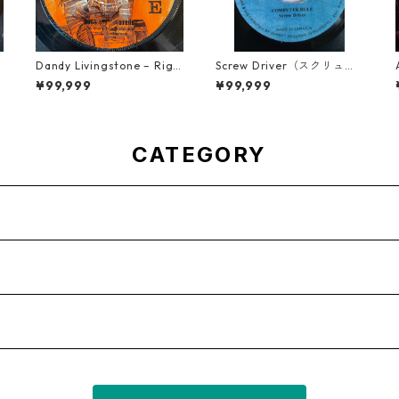
O
Dandy Livingstone – Righ
Screw Driver（スクリュー
t On Brother【7-21946】
ドライバー） - Computer
¥99,999
¥99,999
Rule【7'】
CATEGORY