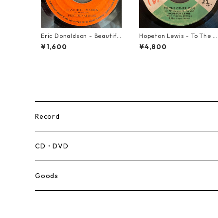
Eric Donaldson - Beautifu
Hopeton Lewis - To The 
l Maiden【7-21788】
ther Man【7-22023】
¥1,600
¥4,800
Record
Mento,Calypso,Ballad
CD・DVD
Ska
Goods
Rocksteady