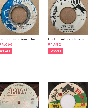
Ken Boothe - Gonna Take
The Gladiators - Tribulati
A Miracle【7-21362】
on【7-21365】
¥4,066
¥4,482
5%OFF
10%OFF