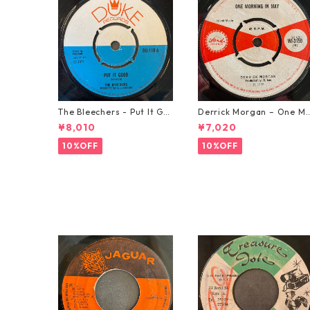
The Bleechers - Put It Go
Derrick Morgan – One M
od 【7-21637】
rning In May【7-21653】
¥8,010
¥7,020
10%OFF
10%OFF