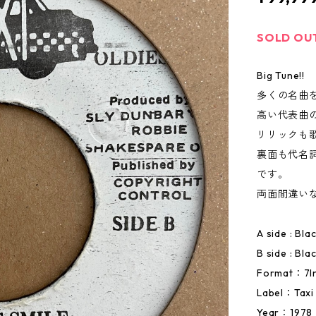
SOLD OU
Big Tune!!
多くの名曲
高い代表曲
リリックも
裏面も代名詞
です。
両面間違い
A side : Bla
B side : Bla
Format：7I
Label：Taxi
Year：1978