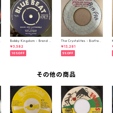
o
Bobby Kingdom - Brand N
The Crystalites - Biafra
ew Automobile【7-2088
【7-21293】
¥3,582
¥13,281
9】
10%OFF
5%OFF
その他の商品