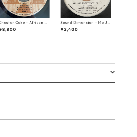
Chester Coke - African Ra
Sound Dimension - Mo Jo
ce【7-21819】
e Rock Steady【7-21087】
¥8,800
¥2,400