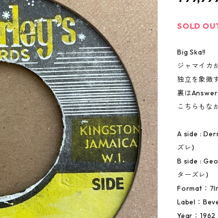
SOLD OU
Big Ska!!
ジャマイカが
独立を象徴
裏はAnswe
こちらもな
A side : D
ズレ)
B side : G
ターズレ)
Format：7I
Label：Beve
Year：1962