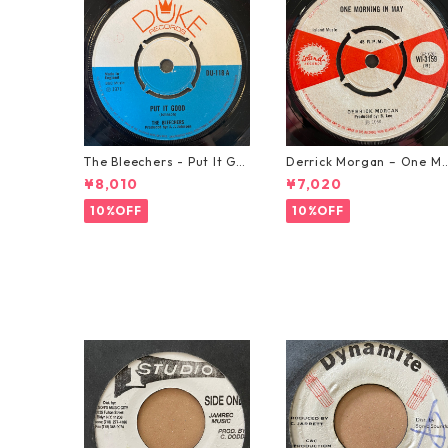
The Bleechers - Put It Go
Derrick Morgan – One M
od 【7-21637】
rning In May【7-21653】
¥8,010
¥7,020
10%OFF
10%OFF