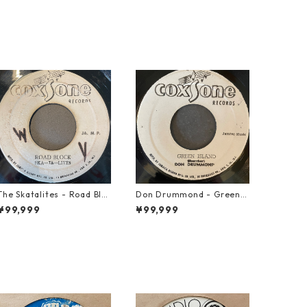
The Skatalites - Road Blo
Don Drummond - Green I
ck【7-21996】
sland【7-22018】
¥99,999
¥99,999