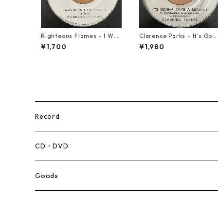
Righteous Flames - I Was
Clarence Parks - It's Gon
Born To Be Loved【7-2119
a Take A Miracle【7-2109
¥1,700
¥1,980
1】
6】
Record
Mento,Calypso,Ballad
CD・DVD
Ska
Goods
Rocksteady