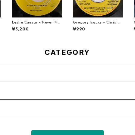
n
Leslie Caesar - Never Met
Gregory Isaacs - Christm
A Woman【12-50067】
as Time Once Again【7-2
¥3,200
¥990
0589】
CATEGORY