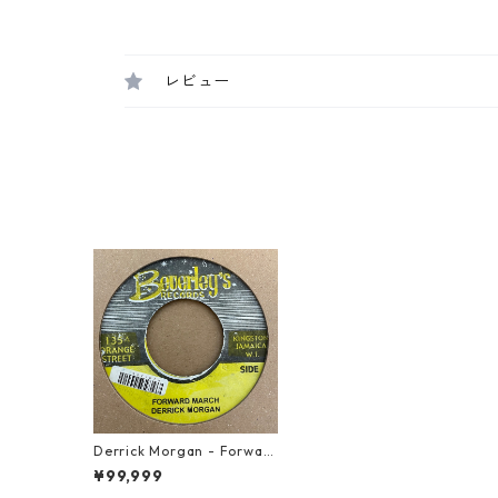
レビュー
Derrick Morgan - Forwar
d March【7-21461】
¥99,999