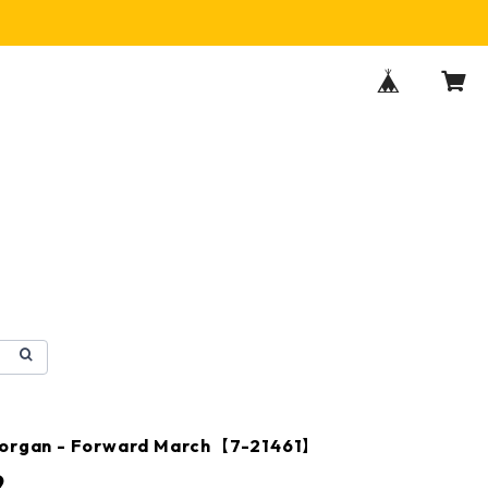
Morgan - Forward March【7-21461】
9