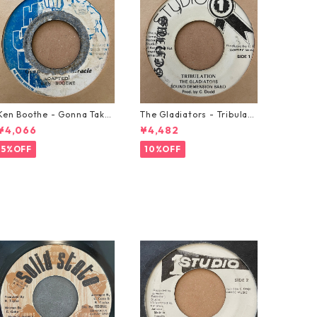
Ken Boothe - Gonna Take
The Gladiators - Tribulati
A Miracle【7-21362】
on【7-21365】
¥4,066
¥4,482
5%OFF
10%OFF