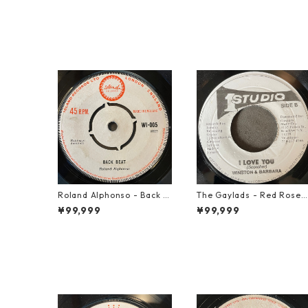
Roland Alphonso - Back B
The Gaylads - Red Rose
eat【7-21909】
【7-21853】
¥99,999
¥99,999