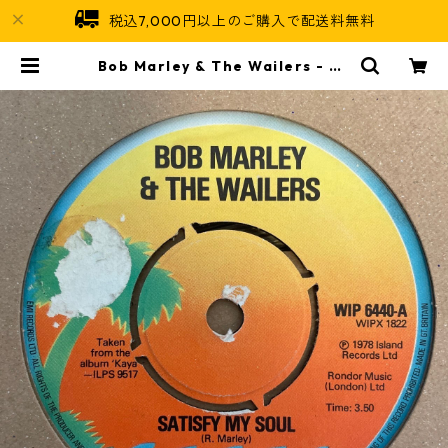
税込7,000円以上のご購入で配送料無料
Bob Marley & The Wailers - Sa
tisfy My Soul【7-21462】 | Jam
aican Soul