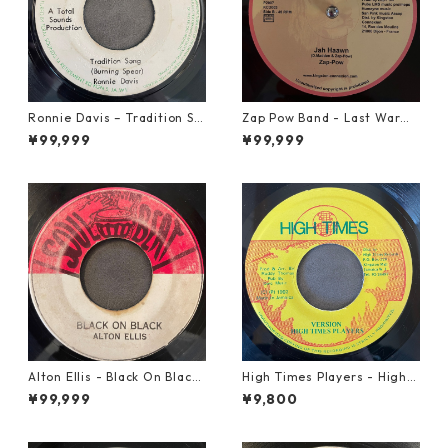
Ronnie Davis – Tradition So
Zap Pow Band - Last War【1
ng【7-22003】
2-50056】
¥99,999
¥99,999
Alton Ellis - Black On Black
High Times Players - High T
【7-21982】
imes Theme【7-21926】
¥99,999
¥9,800