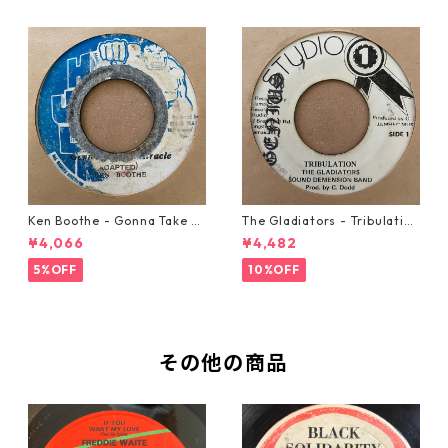
Ken Boothe - Gonna Take A
The Gladiators - Tribulation
Miracle【7-21362】
【7-21365】
¥4,066
¥4,482
5%OFF
10%OFF
その他の商品