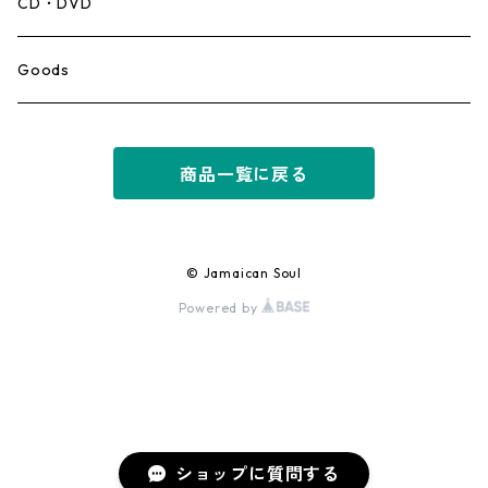
Mento,Calypso,Ballad
CD・DVD
Ska
Goods
Rocksteady
商品一覧に戻る
Roots
Early Reggae/Skins
© Jamaican Soul
Powered by
Lovers
Reggae
Early Dancehall
ショップに質問する