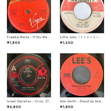
Freddie Waite - If You Want
Little John（リトルジョン）
My Love【7-21943】
- That Girl 【7-20045】
¥1,800
¥1,400
Israel Vibration - Crisis【7-
Slim Smith - Stand Up And F
21895】
ight 【7-21832】
¥6,800
¥1,800