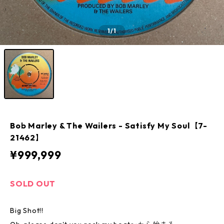
1
/1
Bob Marley & The Wailers - Satisfy My Soul【7-
21462】
¥999,999
SOLD OUT
Big Shot!!