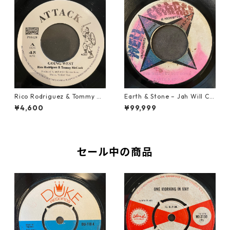
Rico Rodriguez & Tommy Mc
Earth & Stone – Jah Will Cu
Cook - Going West【7-2198
t You Down【7-21914】
¥4,600
¥99,999
3】
セール中の商品