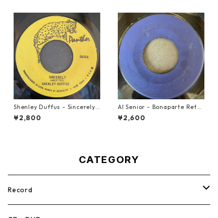
Shenley Duffus - Sincerely
Al Senior - Bonaparte Retre
【7-22021】
at【7-21861】
¥2,800
¥2,600
CATEGORY
Record