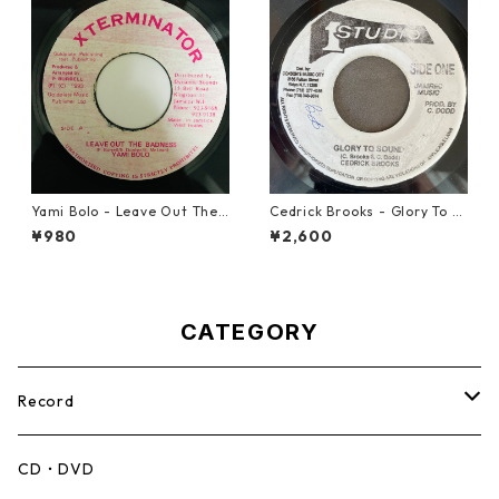
Yami Bolo - Leave Out The
Cedrick Brooks - Glory To S
Badness 【7-10916】
ounds【7-21786】
¥980
¥2,600
CATEGORY
Record
Mento,Calypso,Ballad
CD・DVD