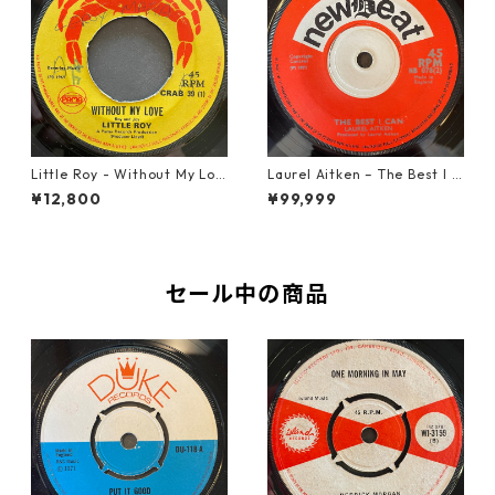
Little Roy - Without My Lov
Laurel Aitken ‎– The Best I C
e【7-21990】
an【7-22012】
¥12,800
¥99,999
セール中の商品