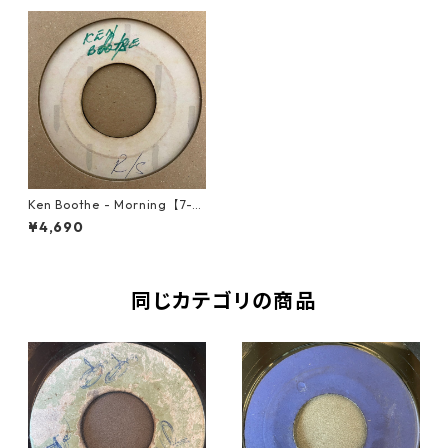
Ken Boothe - Morning【7-21
466】
¥4,690
同じカテゴリの商品