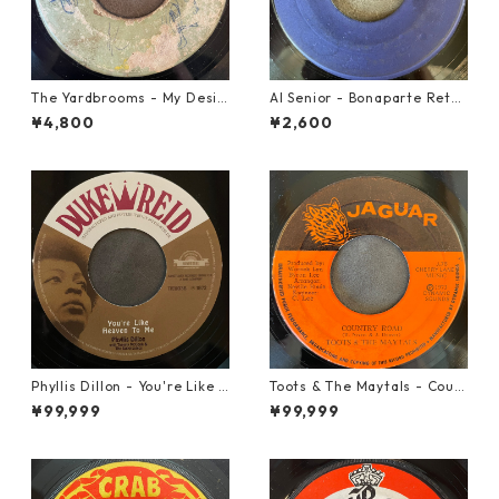
The Yardbrooms - My Desir
Al Senior - Bonaparte Retre
e【7-21922】
at【7-21861】
¥4,800
¥2,600
Phyllis Dillon - You're Like H
Toots & The Maytals - Coun
eaven To Me【7-21913】
try Road【7-21951】
¥99,999
¥99,999