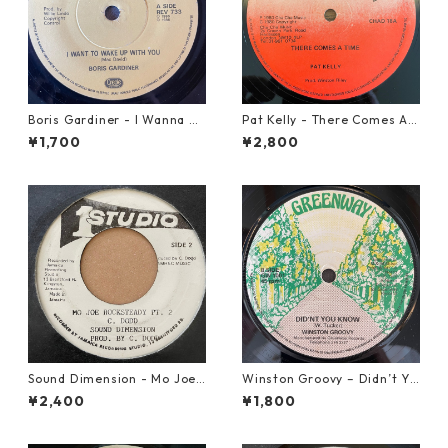
Boris Gardiner - I Wanna W
Pat Kelly - There Comes A T
ake Up With You【7-2192
ime【12-50057】
¥1,700
¥2,800
4】
Sound Dimension - Mo Joe
Winston Groovy – Didn’t Yo
Rock Steady【7-21087】
u Know【7-21811】
¥2,400
¥1,800