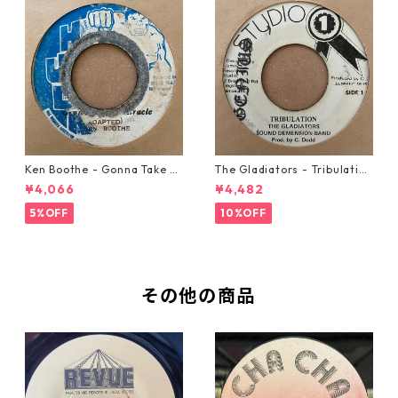
Ken Boothe - Gonna Take A
The Gladiators - Tribulation
Miracle【7-21362】
【7-21365】
¥4,066
¥4,482
5%OFF
10%OFF
その他の商品