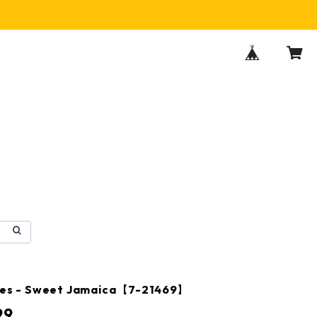
ibes - Sweet Jamaica【7-21469】
99