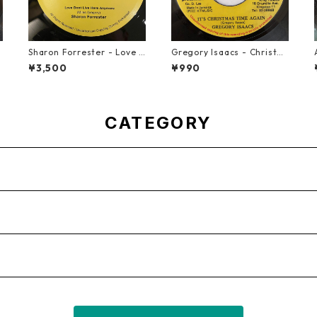
Sharon Forrester - Love D
Gregory Isaacs - Christm
on't Live Here Anymore
as Time Once Again【7-2
¥3,500
¥990
【12-50068】
0589】
CATEGORY