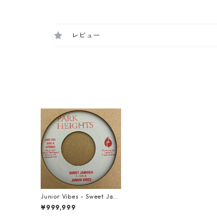
レビュー
Junior Vibes - Sweet Jam
aica【7-21469】
¥999,999