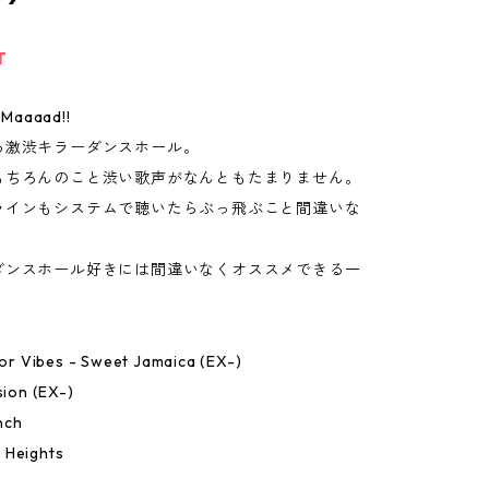
T
! Maaaad!!
る激渋キラーダンスホール。
もちろんのこと渋い歌声がなんともたまりません。
ラインもシステムで聴いたらぶっ飛ぶこと間違いな
ダンスホール好きには間違いなくオススメできる一
nior Vibes - Sweet Jamaica (EX-)
sion (EX-)
nch
 Heights