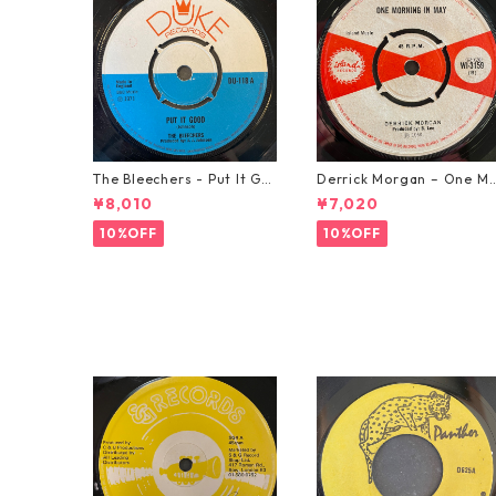
The Bleechers - Put It Go
Derrick Morgan – One M
od 【7-21637】
rning In May【7-21653】
¥8,010
¥7,020
10%OFF
10%OFF