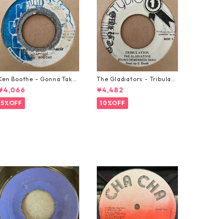
Ken Boothe - Gonna Take
The Gladiators - Tribulati
A Miracle【7-21362】
on【7-21365】
¥4,066
¥4,482
5%OFF
10%OFF