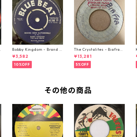
o
Bobby Kingdom - Brand N
The Crystalites - Biafra
ew Automobile【7-2088
【7-21293】
¥3,582
¥13,281
9】
10%OFF
5%OFF
その他の商品