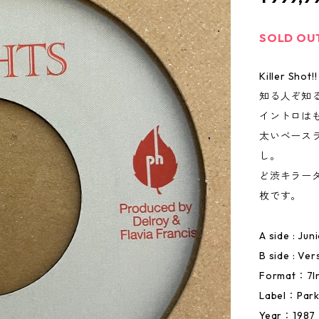
SOLD OU
Killer Shot!
知る人ぞ知
イントロは
太いベース
し。
ど渋キラー
枚です。
A side : Ju
B side : Ver
Format：7I
Label：Park
Year：1987