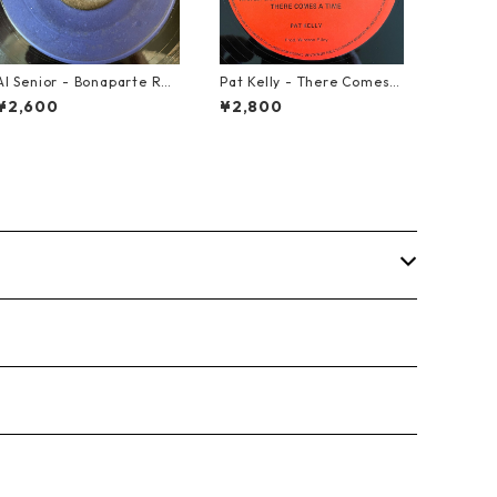
Al Senior - Bonaparte Ret
Pat Kelly - There Comes A
reat【7-21861】
Time【12-50057】
¥2,600
¥2,800