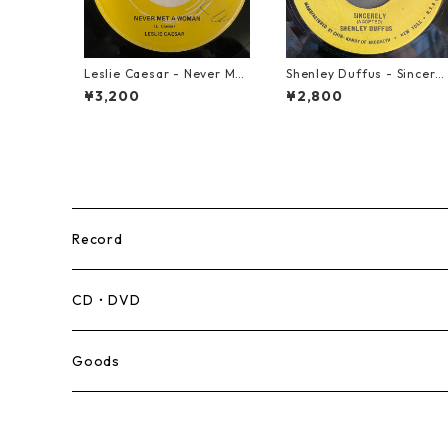
Leslie Caesar - Never Met
Shenley Duffus - Sincerel
A Woman【12-50067】
y【7-22021】
¥3,200
¥2,800
Record
Mento,Calypso,Ballad
CD・DVD
Ska
Goods
Rocksteady