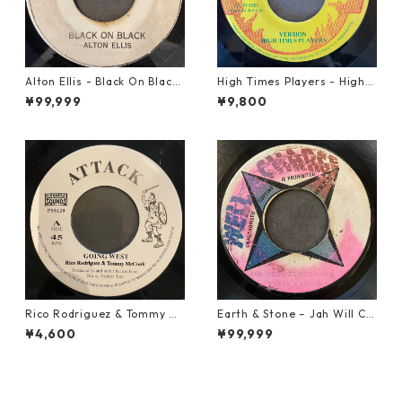
Alton Ellis - Black On Black
High Times Players - High T
【7-21982】
imes Theme【7-21926】
¥99,999
¥9,800
Rico Rodriguez & Tommy Mc
Earth & Stone – Jah Will Cu
Cook - Going West【7-2198
t You Down【7-21914】
¥4,600
¥99,999
3】