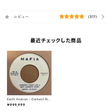
レビュー
(317)
最近チェックした商品
Keith Hudson - Darkest Nig
ht On A Wet Looking Road
¥999,999
【7-21475】