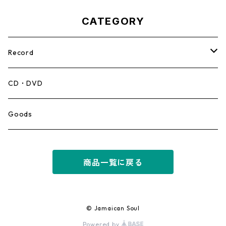
CATEGORY
Record
Mento,Calypso,Ballad
CD・DVD
Ska
Goods
Rocksteady
商品一覧に戻る
Roots
Early Reggae/Skins
© Jamaican Soul
Powered by