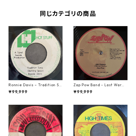
同じカテゴリの商品
Ronnie Davis – Tradition So
Zap Pow Band - Last War【1
ng【7-22003】
2-50056】
¥99,999
¥99,999