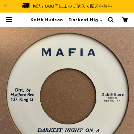
税込7,000円以上のご購入で配送料無料
Keith Hudson - Darkest Night
On A Wet Looking Road【7-214
75】 | Jamaican Soul