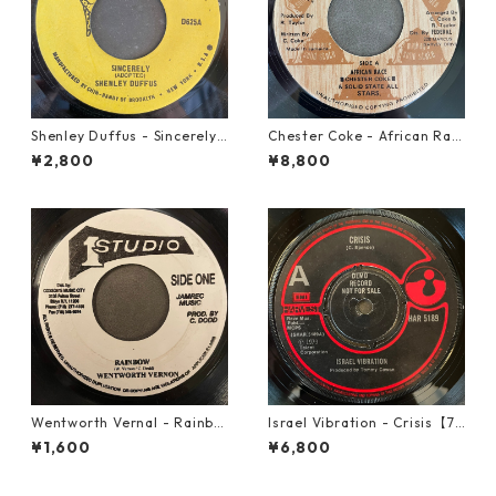
Shenley Duffus - Sincerely
Chester Coke - African Rac
【7-22021】
e【7-21819】
¥2,800
¥8,800
Wentworth Vernal - Rainbo
Israel Vibration - Crisis【7-
w【7-21940】
21895】
¥1,600
¥6,800