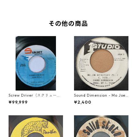
その他の商品
Screw Driver（スクリュード
Sound Dimension - Mo Joe
ライバー） - Computer Rule
Rock Steady【7-21087】
¥99,999
¥2,400
【7'】