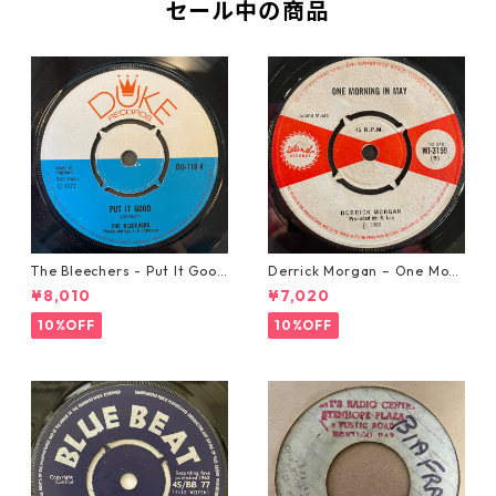
セール中の商品
The Bleechers - Put It Good
Derrick Morgan – One Morn
【7-21637】
ing In May【7-21653】
¥8,010
¥7,020
10%OFF
10%OFF