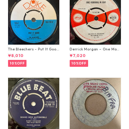
The Bleechers - Put It Good
Derrick Morgan – One Morn
【7-21637】
ing In May【7-21653】
¥8,010
¥7,020
10%OFF
10%OFF