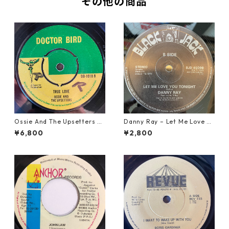
その他の商品
Ossie And The Upsetters -
Danny Ray – Let Me Love Yo
True Love【7-22000】
u Tonight【12-30001】
¥6,800
¥2,800