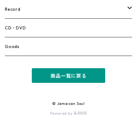
Record
Mento,Calypso,Ballad
CD・DVD
Ska
Goods
Rocksteady
商品一覧に戻る
Roots
Early Reggae/Skins
© Jamaican Soul
Powered by
Lovers