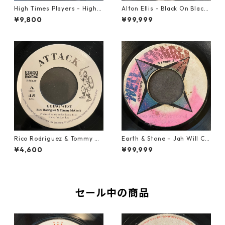
High Times Players - High T
Alton Ellis - Black On Black
imes Theme【7-21926】
【7-21982】
¥9,800
¥99,999
Rico Rodriguez & Tommy Mc
Earth & Stone – Jah Will Cu
Cook - Going West【7-2198
t You Down【7-21914】
¥4,600
¥99,999
3】
セール中の商品