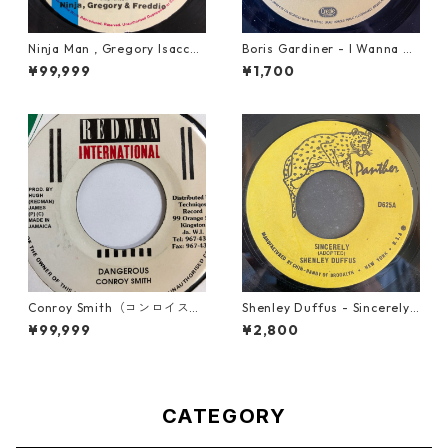
Ninja Man , Gregory Isaccs
Boris Gardiner - I Wanna W
& Freddie Mcgregor - John
ake Up With You【7-2192
¥99,999
¥1,700
Low【7-20010】
4】
Conroy Smith（コンロイスミ
Shenley Duffus - Sincerely
ス） - Dangerous【7'】
【7-22021】
¥99,999
¥2,800
CATEGORY