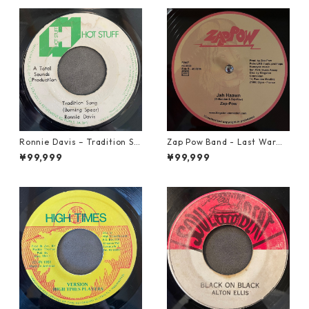
Ronnie Davis – Tradition So
Zap Pow Band - Last War【1
ng【7-22003】
2-50056】
¥99,999
¥99,999