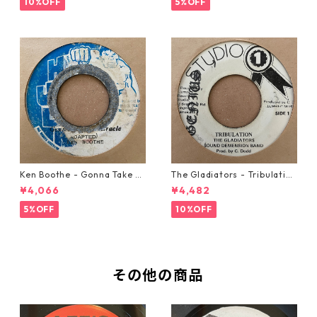
10%OFF
5%OFF
Ken Boothe - Gonna Take A
The Gladiators - Tribulation
Miracle【7-21362】
【7-21365】
¥4,066
¥4,482
5%OFF
10%OFF
その他の商品