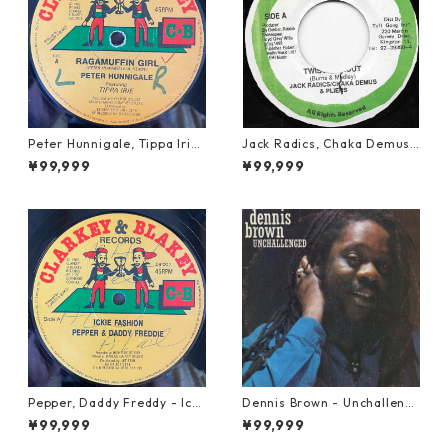
Peter Hunnigale, Tippa Irie
Jack Radics, Chaka Demus
- Raggamuffin Girl【12-50
& Pliers - Twist And Shout
¥99,999
¥99,999
045】
【7-21830】
Pepper, Daddy Freddy - Icki
Dennis Brown - Unchalleng
e Fashion【12-50044】
ed【LP-70046】
¥99,999
¥99,999