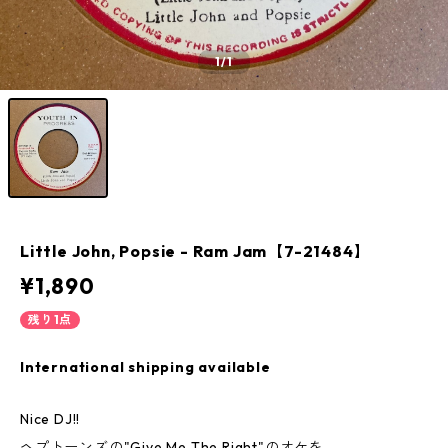
1
/1
Little John, Popsie - Ram Jam【7-21484】
¥1,890
残り1点
International shipping available
Nice DJ!!
ヘプトーンズの"Give Me The Right"のオケを