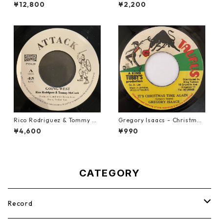
e【7-21990】
o Remember【7-21824】
¥12,800
¥2,200
Rico Rodriguez & Tommy Mc
Gregory Isaacs - Christmas
Cook - Going West【7-2198
Time Once Again【7-2058
¥4,600
¥990
3】
9】
CATEGORY
Record