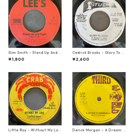
Slim Smith - Stand Up And F
Cedrick Brooks - Glory To S
ight 【7-21832】
ounds【7-21786】
¥1,800
¥2,600
Little Roy - Without My Lov
Derick Morgan – A Dream T