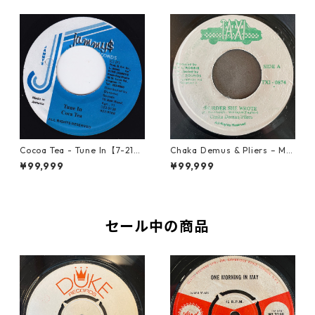
Cocoa Tea - Tune In【7-2187
Chaka Demus & Pliers – Mu
2】
rder She Wrote【7-21777】
¥99,999
¥99,999
セール中の商品