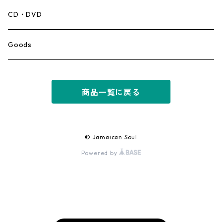
Mento,Calypso,Ballad
CD・DVD
Ska
Goods
Rocksteady
商品一覧に戻る
Roots
Early Reggae/Skins
© Jamaican Soul
Powered by
Lovers
Reggae