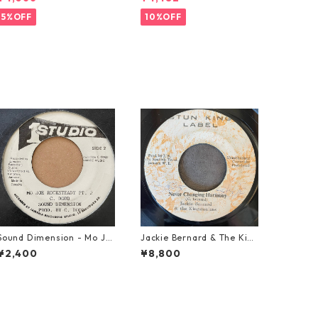
5%OFF
10%OFF
Sound Dimension - Mo Jo
Jackie Bernard & The Kin
e Rock Steady【7-21087】
gstonians - Never Changi
¥2,400
¥8,800
ng Harmony【7-21948】