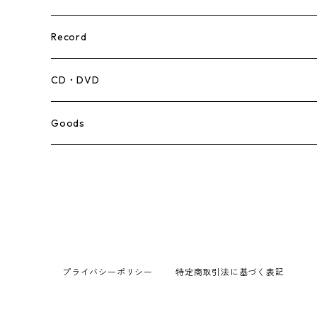
Record
Mento,Calypso,Ballad
CD・DVD
Ska
Goods
Rocksteady
Roots
Early Reggae/Skins
プライバシーポリシー
特定商取引法に基づく表記
Lovers