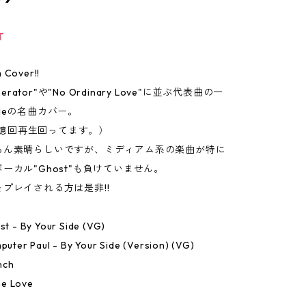
T
 Cover!!
Operator"や"No Ordinary Love"に並ぶ代表曲の一
deの名曲カバー。
be1億回再生回ってます。）
ろん素晴らしいですが、ミディアム系の楽曲が特に
ーカル"Ghost"も負けていません。
プレイされる方は是非!!
ost - By Your Side (VG)
mputer Paul - By Your Side (Version) (VG)
nch
e Love