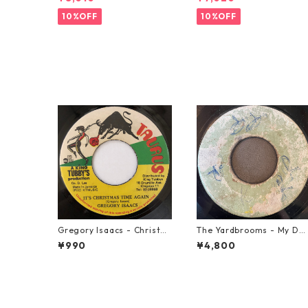
10%OFF
10%OFF
Gregory Isaacs - Christm
The Yardbrooms - My De
as Time Once Again【7-2
ire【7-21922】
¥990
¥4,800
0589】