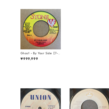
Ghost - By Your Side【7-2
1485】
¥999,999