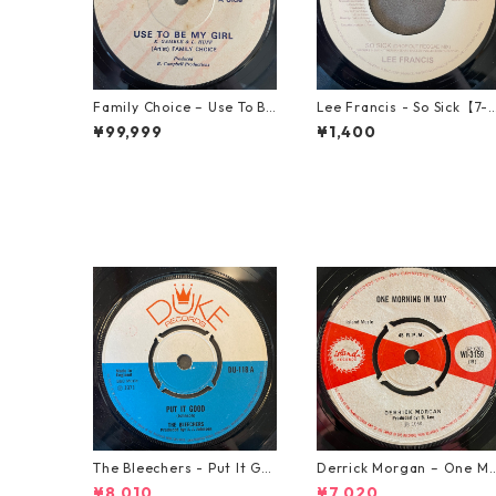
Family Choice – Use To Be
Lee Francis - So Sick【7-
My Girl【7-22004】
1925】
¥99,999
¥1,400
The Bleechers - Put It Go
Derrick Morgan – One M
od 【7-21637】
rning In May【7-21653】
¥8,010
¥7,020