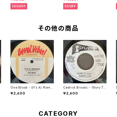
9】
10%OFF
5%OFF
その他の商品
s
One Blood - (It's A) Roma
Cedrick Brooks - Glory To
nce【12-50054】
Sounds【7-21786】
¥2,600
¥2,600
CATEGORY