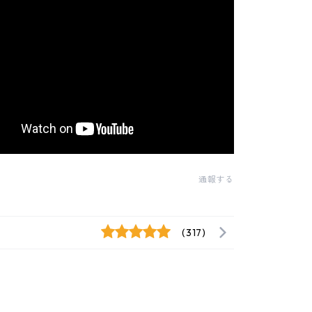
通報する
(317)