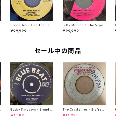
2
Cocoa Tea - One The Bea
Bitty McLean & The Super
ch【7-21919】
sonics - Walk Away From
¥99,999
¥99,999
Love【7-21989】
セール中の商品
o
Bobby Kingdom - Brand N
The Crystalites - Biafra
ew Automobile【7-2088
【7-21293】
¥3,582
¥13,281