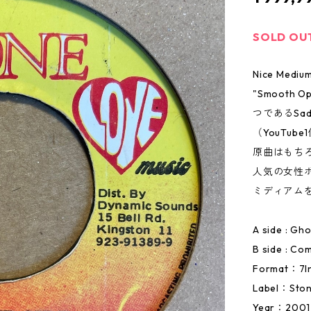
SOLD OU
Nice Medium
"Smooth 
つであるSa
（YouTu
原曲はもち
人気の女性ボ
ミディアムを
A side : Gh
B side : Co
Format：7I
Label：Ston
Year：2001