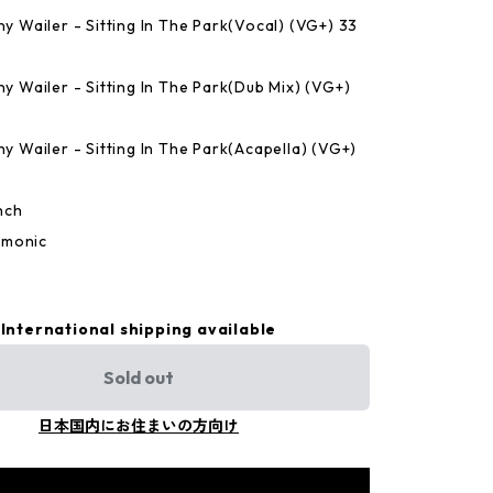
ny Wailer - Sitting In The Park(Vocal) (VG+) 33
ny Wailer - Sitting In The Park(Dub Mix) (VG+)
ny Wailer - Sitting In The Park(Acapella) (VG+)
nch
omonic
International shipping available
Sold out
日本国内にお住まいの方向け