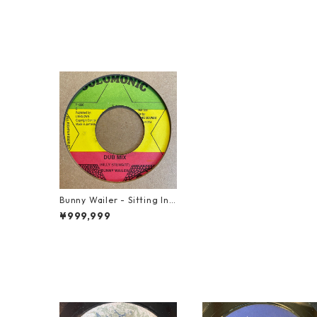
Bunny Wailer - Sitting In
The Park【7-21488】
¥999,999