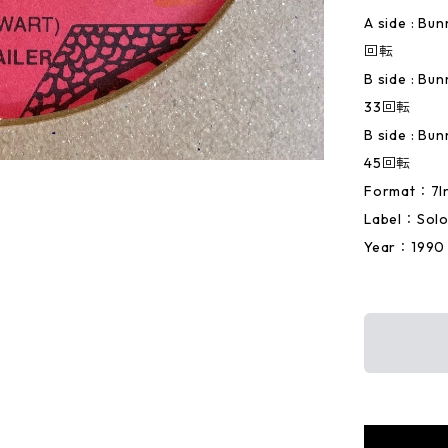
A side : Bun
回転
B side : Bun
33回転
B side : Bun
45回転
Format：7I
Label：Sol
Year：1990