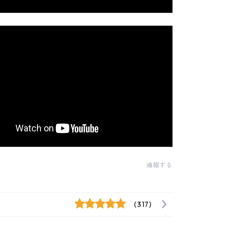
通報する
(317)