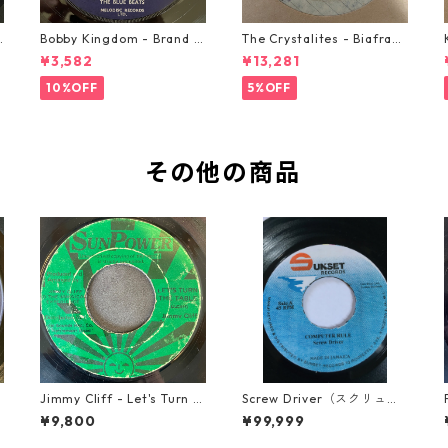
o
Bobby Kingdom - Brand N
The Crystalites - Biafra
ew Automobile【7-2088
【7-21293】
¥3,582
¥13,281
9】
10%OFF
5%OFF
その他の商品
t
Jimmy Cliff - Let's Turn T
Screw Driver（スクリュー
he Table【7-21999】
ドライバー） - Computer
¥9,800
¥99,999
Rule【7'】