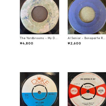
The Yardbrooms - My Des
Al Senior - Bonaparte Re
ire【7-21922】
reat【7-21861】
¥4,800
¥2,600