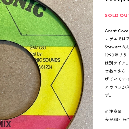
SOLD OU
Great Cover
レゲエではア
Stewart
1990年リリ
は別テイク
音数の少な
げていてナ
アカペラが
ず。
※注意※
表が33回転