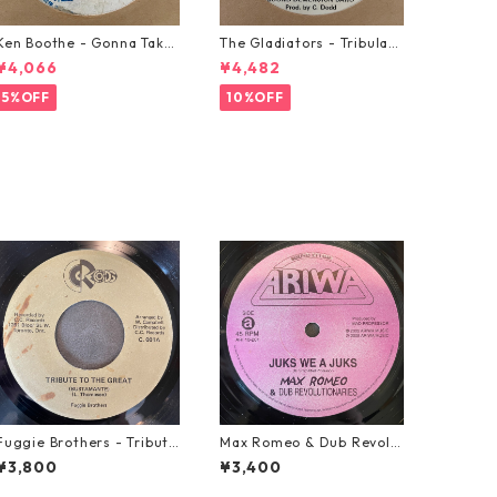
Ken Boothe - Gonna Take
The Gladiators - Tribulati
A Miracle【7-21362】
on【7-21365】
¥4,066
¥4,482
5%OFF
10%OFF
Fuggie Brothers - Tribute
Max Romeo & Dub Revolu
To The Great【7-21765】
tionaries - Juks We A Juk
¥3,800
¥3,400
s【10-90000】