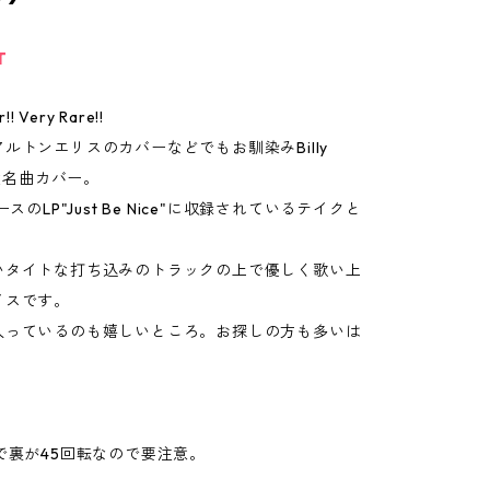
T
!! Very Rare!!
ルトンエリスのカバーなどでもお馴染みBilly
の大名曲カバー。
ースのLP"Just Be Nice"に収録されているテイクと
。
いタイトな打ち込みのトラックの上で優しく歌い上
イスです。
入っているのも嬉しいところ。お探しの方も多いは
で裏が45回転なので要注意。