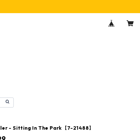
ler - Sitting In The Park【7-21488】
99