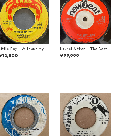
Little Roy - Without My L
Laurel Aitken ‎– The Best I
ove【7-21990】
Can【7-22012】
¥12,800
¥99,999