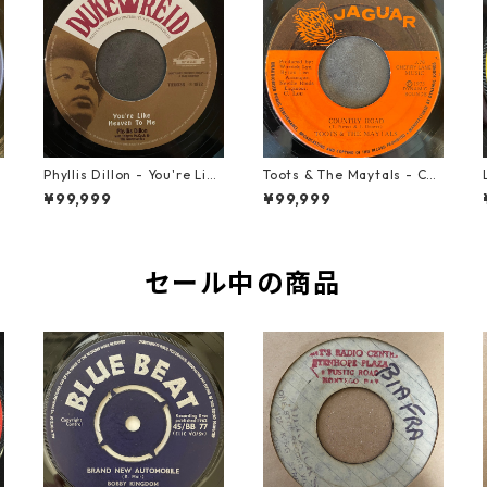
t
Phyllis Dillon - You're Like
Toots & The Maytals - Cou
Heaven To Me【7-21913】
ntry Road【7-21951】
¥99,999
¥99,999
セール中の商品