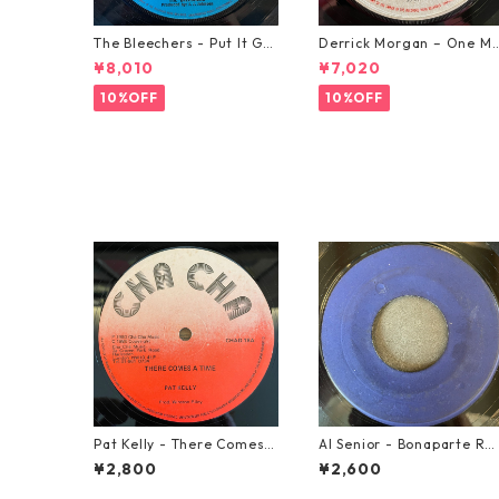
The Bleechers - Put It Go
Derrick Morgan – One M
od 【7-21637】
rning In May【7-21653】
¥8,010
¥7,020
10%OFF
10%OFF
Pat Kelly - There Comes A
Al Senior - Bonaparte Re
Time【12-50057】
reat【7-21861】
¥2,800
¥2,600