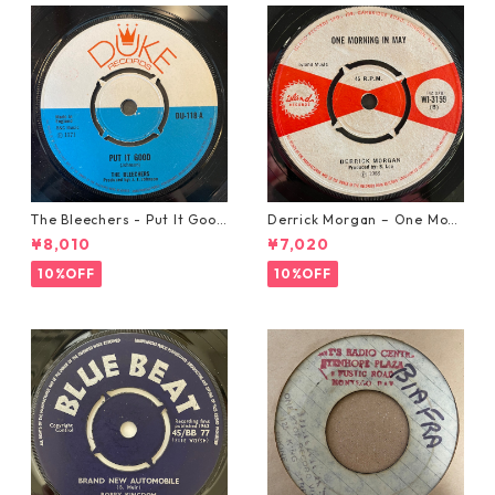
The Bleechers - Put It Good
Derrick Morgan – One Morn
【7-21637】
ing In May【7-21653】
¥8,010
¥7,020
10%OFF
10%OFF