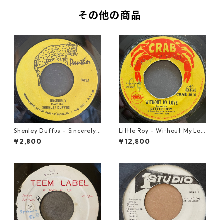
その他の商品
Shenley Duffus - Sincerely
Little Roy - Without My Lov
【7-22021】
e【7-21990】
¥2,800
¥12,800