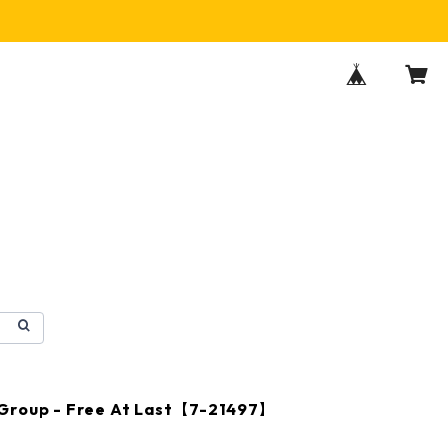
Group - Free At Last【7-21497】