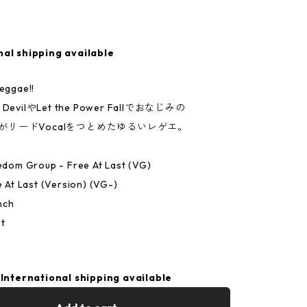
nal shipping available
Reggae!!
he DevilやLet the Power Fallでおなじみの
eoがリードVocalをつとめたゆるいレゲエ。
eedom Group - Free At Last (VG)
e At Last (Version) (VG-)
nch
t
International shipping available