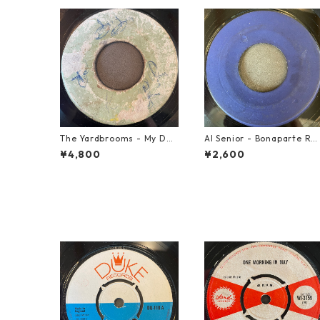
The Yardbrooms - My Des
Al Senior - Bonaparte Re
ire【7-21922】
reat【7-21861】
¥4,800
¥2,600