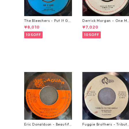
The Bleechers - Put It Go
Derrick Morgan – One M
od 【7-21637】
rning In May【7-21653】
¥8,010
¥7,020
10%OFF
10%OFF
Eric Donaldson - Beautifu
Fuggie Brothers - Tribut
l Maiden【7-21788】
To The Great【7-21765】