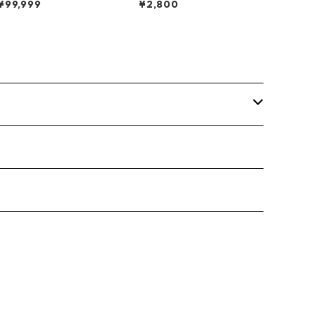
¥99,999
¥2,800
【7'】