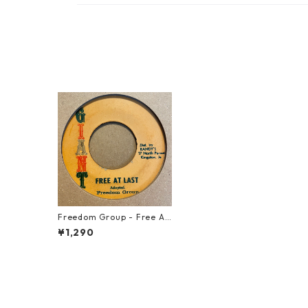
Freedom Group - Free At
Last【7-21497】
¥1,290