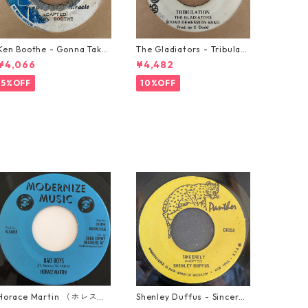
Ken Boothe - Gonna Take
The Gladiators - Tribulati
A Miracle【7-21362】
on【7-21365】
¥4,066
¥4,482
5%OFF
10%OFF
Horace Martin （ホレスマ
Shenley Duffus - Sincerel
ーティン） - Bad Boys
y【7-22021】