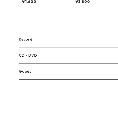
¥1,600
¥3,800
Record
Mento,Calypso,Ballad
CD・DVD
Ska
Goods
Rocksteady
Roots