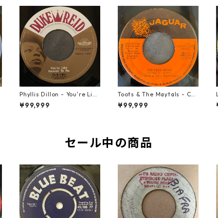
t
Phyllis Dillon - You're Like
Toots & The Maytals - Cou
Heaven To Me【7-21913】
ntry Road【7-21951】
¥99,999
¥99,999
セール中の商品