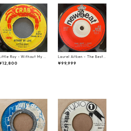
Little Roy - Without My L
Laurel Aitken ‎– The Best I
ove【7-21990】
Can【7-22012】
¥12,800
¥99,999