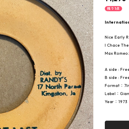
残り1点
Internatio
Nice Early 
I Chace T
Max Rom
A side : Fr
B side : Fre
Format：7I
Label：Gian
Year：1973