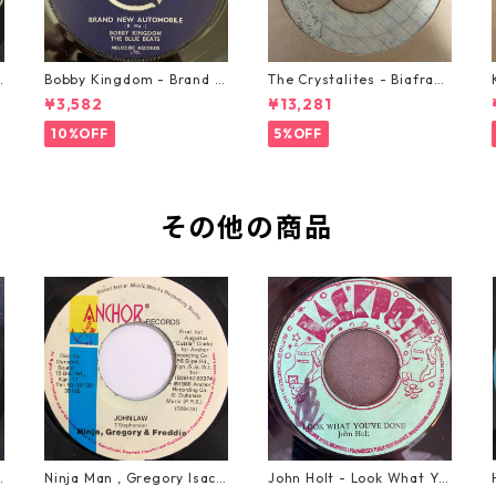
o
Bobby Kingdom - Brand N
The Crystalites - Biafra
ew Automobile【7-2088
【7-21293】
¥3,582
¥13,281
9】
10%OFF
5%OFF
その他の商品
e
Ninja Man , Gregory Isacc
John Holt - Look What Yo
s & Freddie Mcgregor - J
u've Done【7-21817】