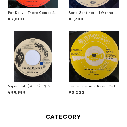
Pat Kelly - There Comes A T
Boris Gardiner - I Wanna W
ime【12-50057】
ake Up With You【7-2192
¥2,800
¥1,700
4】
Super Cat（スーパーキャッ
Leslie Caesar - Never Met A
ト） - Don Dada【7inch】
Woman【12-50067】
¥99,999
¥3,200
CATEGORY