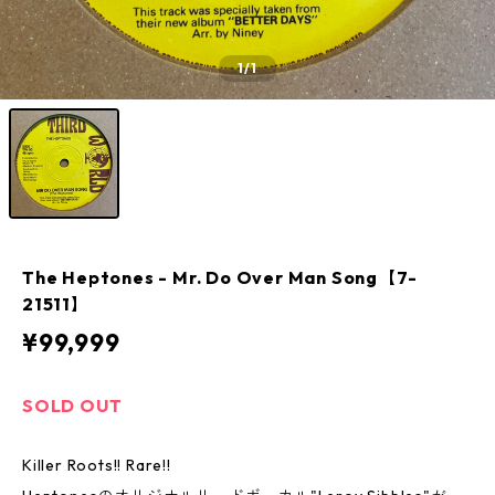
1
/1
The Heptones - Mr. Do Over Man Song【7-
21511】
¥99,999
SOLD OUT
Killer Roots!! Rare!!