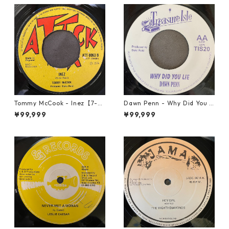
Tommy McCook - Inez【7-21
Dawn Penn - Why Did You Li
840】
e【7-21938】
¥99,999
¥99,999