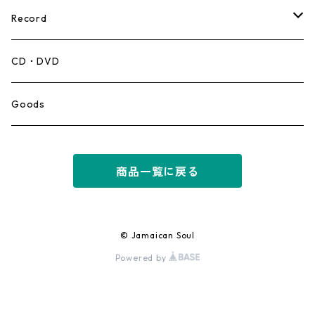
Record
Mento,Calypso,Ballad
CD・DVD
Ska
Goods
Rocksteady
商品一覧に戻る
Roots
Early Reggae/Skins
© Jamaican Soul
Powered by
Lovers