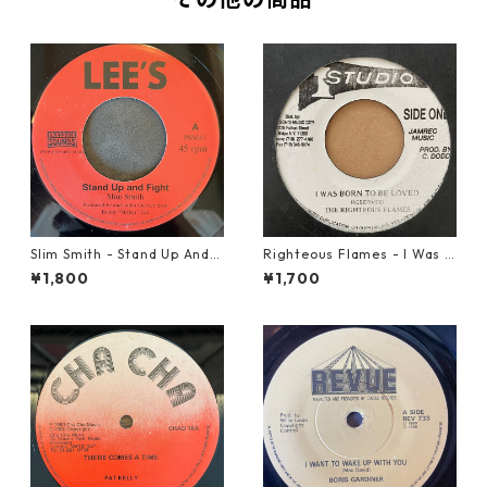
Slim Smith - Stand Up And F
Righteous Flames - I Was B
ight 【7-21832】
orn To Be Loved【7-21191】
¥1,800
¥1,700