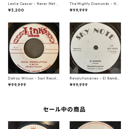
Leslie Caesar - Never Met A
The Mighty Diamonds - Hey
Woman【12-50067】
Girl【12-50053】
¥3,200
¥99,999
Delroy Wilson - Soul Resolu
Revolutionaries – El Bamba
tion【7-21935】
【7-21855】
¥99,999
¥99,999
セール中の商品