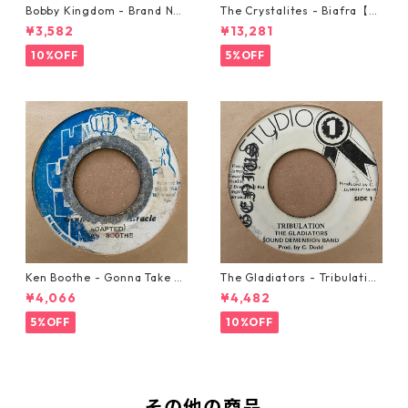
Bobby Kingdom - Brand Ne
The Crystalites - Biafra【7-
w Automobile【7-20889】
21293】
¥3,582
¥13,281
10%OFF
5%OFF
Ken Boothe - Gonna Take A
The Gladiators - Tribulation
Miracle【7-21362】
【7-21365】
¥4,066
¥4,482
5%OFF
10%OFF
その他の商品