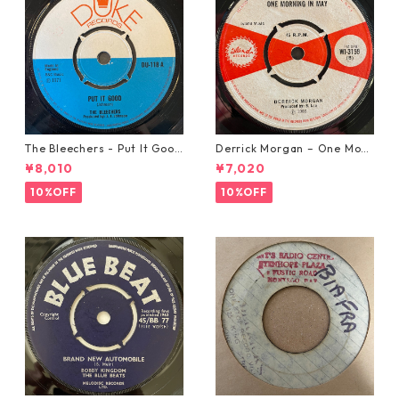
The Bleechers - Put It Good
Derrick Morgan – One Morn
【7-21637】
ing In May【7-21653】
¥8,010
¥7,020
10%OFF
10%OFF