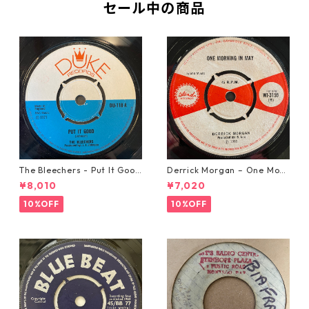
セール中の商品
The Bleechers - Put It Good
Derrick Morgan – One Morn
【7-21637】
ing In May【7-21653】
¥8,010
¥7,020
10%OFF
10%OFF