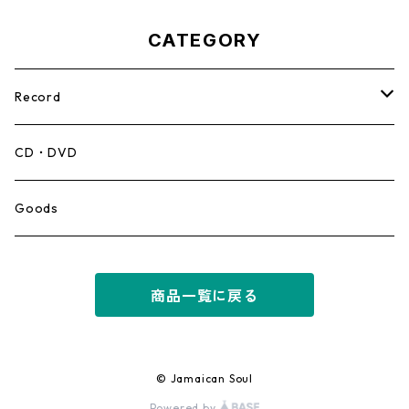
CATEGORY
Record
Mento,Calypso,Ballad
CD・DVD
Ska
Goods
Rocksteady
商品一覧に戻る
Roots
Early Reggae/Skins
© Jamaican Soul
Powered by