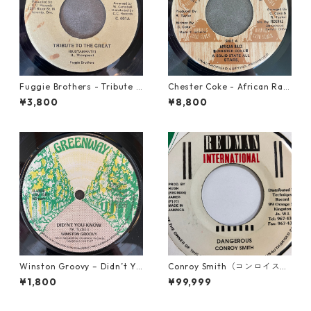
Fuggie Brothers - Tribute T
Chester Coke - African Rac
o The Great【7-21765】
e【7-21819】
¥3,800
¥8,800
Winston Groovy – Didn’t Yo
Conroy Smith（コンロイスミ
u Know【7-21811】
ス） - Dangerous【7'】
¥1,800
¥99,999