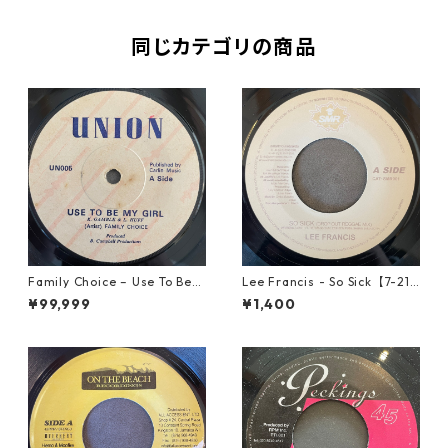
同じカテゴリの商品
Family Choice – Use To Be
Lee Francis - So Sick【7-219
My Girl【7-22004】
25】
¥99,999
¥1,400