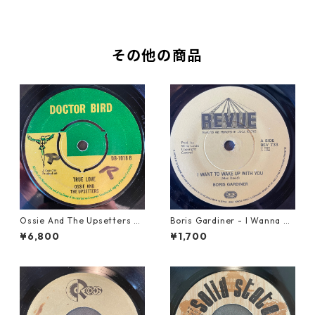
その他の商品
Ossie And The Upsetters -
Boris Gardiner - I Wanna W
True Love【7-22000】
ake Up With You【7-2192
¥6,800
¥1,700
4】