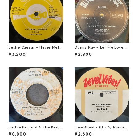
Leslie Caesar - Never Met A
Danny Ray – Let Me Love Yo
Woman【12-50067】
u Tonight【12-30001】
¥3,200
¥2,800
Jackie Bernard & The Kings
One Blood - (It's A) Romanc
tonians - Never Changing H
e【12-50054】
¥8,800
¥2,600
armony【7-21948】