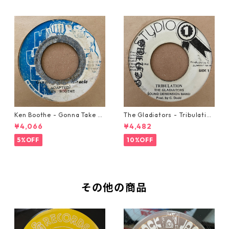
Ken Boothe - Gonna Take A
The Gladiators - Tribulation
Miracle【7-21362】
【7-21365】
¥4,066
¥4,482
5%OFF
10%OFF
その他の商品