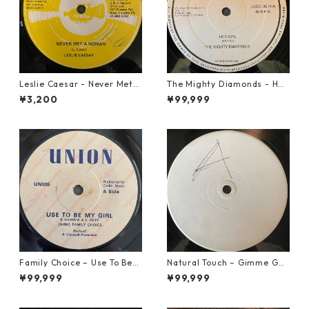
Leslie Caesar - Never Met A
The Mighty Diamonds - Hey
Woman【12-50067】
Girl【12-50053】
¥3,200
¥99,999
Family Choice – Use To Be
Natural Touch – Gimme Goo
My Girl【7-22004】
d Loving【12-50055】
¥99,999
¥99,999