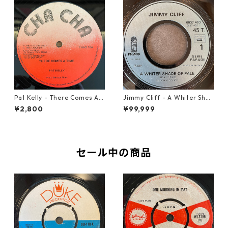
Pat Kelly - There Comes A T
Jimmy Cliff - A Whiter Shad
ime【12-50057】
e Of Pale【7-21863】
¥2,800
¥99,999
セール中の商品