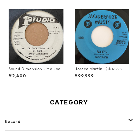
Sound Dimension - Mo Joe
Horace Martin （ホレスマー
Rock Steady【7-21087】
ティン） - Bad Boys【7'】
¥2,400
¥99,999
CATEGORY
Record