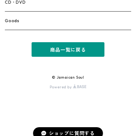
Mento,Calypso,Ballad
CD・DVD
Ska
Goods
Rocksteady
商品一覧に戻る
Roots
Early Reggae/Skins
© Jamaican Soul
Powered by
Lovers
Reggae
Early Dancehall
ショップに質問する