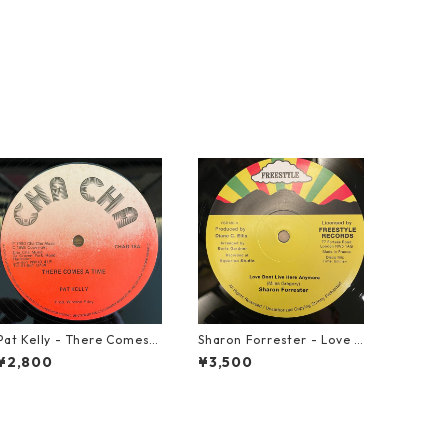
Pat Kelly - There Comes A
Sharon Forrester - Love D
Time【12-50057】
on't Live Here Anymore
¥2,800
¥3,500
【12-50068】