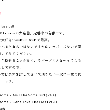
T
lassics!!
K Loversの大名曲。定番中の定番です。
き"Soulful Strut"で最高。
比べると有名ではないですが良いラバーズなので両
聴いてみてください。
も色褪せることがなく、ラバーズええな〜ってなる
なしですので、
い方は是非GETしておいて頂きたい一家に一枚の代
チェック。
nsome - Am I The Same Girl (VG+)
nsome - Can't Take The Lies (VG+)
nch