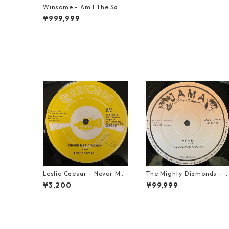
Winsome - Am I The Sam
e Girl【7-21520】
¥999,999
Leslie Caesar - Never Met
The Mighty Diamonds - H
A Woman【12-50067】
ey Girl【12-50053】
¥3,200
¥99,999