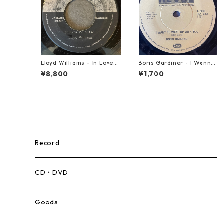
Lloyd Williams - In Love
Boris Gardiner - I Wanna
With You【7-21917】
Wake Up With You【7-219
¥8,800
¥1,700
24】
Record
Mento,Calypso,Ballad
CD・DVD
Ska
Goods