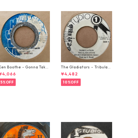
Ken Boothe - Gonna Take
The Gladiators - Tribulati
A Miracle【7-21362】
on【7-21365】
¥4,066
¥4,482
5%OFF
10%OFF