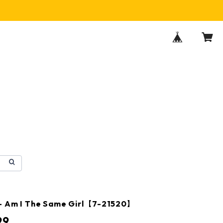
- Am I The Same Girl【7-21520】
99