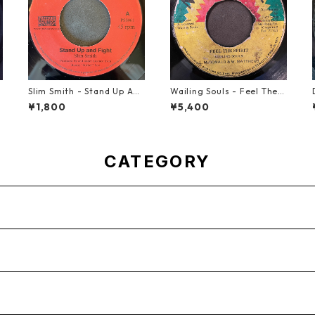
Slim Smith - Stand Up And
Wailing Souls - Feel The S
Fight 【7-21832】
pirit【7-21955】
¥1,800
¥5,400
CATEGORY