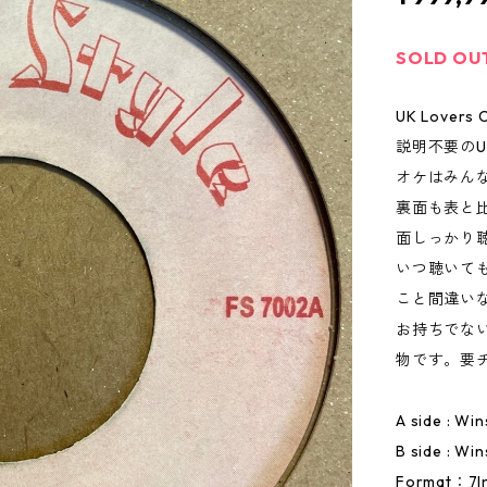
SOLD OU
UK Lovers C
説明不要のU
オケはみんな大好
裏面も表と
面しっかり
いつ聴いて
こと間違い
お持ちでな
物です。要
A side : Wi
B side : Wi
Format：7I