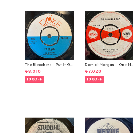
The Bleechers - Put It Go
Derrick Morgan – One M
od 【7-21637】
rning In May【7-21653】
¥8,010
¥7,020
10%OFF
10%OFF