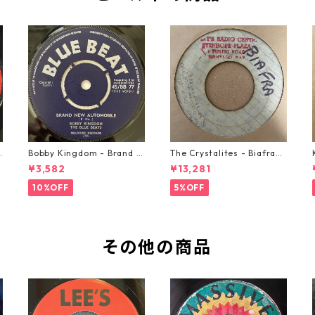
o
Bobby Kingdom - Brand N
The Crystalites - Biafra
ew Automobile【7-2088
【7-21293】
¥3,582
¥13,281
9】
10%OFF
5%OFF
その他の商品