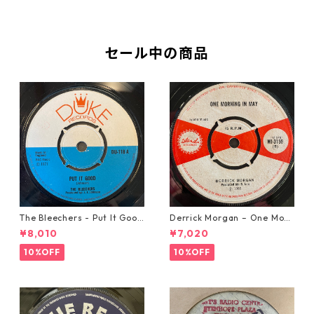
セール中の商品
The Bleechers - Put It Good
Derrick Morgan – One Morn
【7-21637】
ing In May【7-21653】
¥8,010
¥7,020
10%OFF
10%OFF