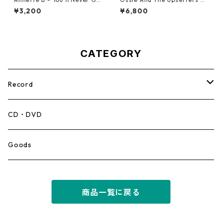
t To Heaven【12-50058】
True Love【7-22000】
¥3,200
¥6,800
CATEGORY
Record
Mento,Calypso,Ballad
CD・DVD
Ska
Goods
Rocksteady
商品一覧に戻る
Roots