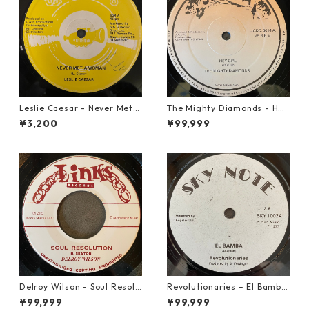
Leslie Caesar - Never Met A
The Mighty Diamonds - Hey
Woman【12-50067】
Girl【12-50053】
¥3,200
¥99,999
Delroy Wilson - Soul Resolu
Revolutionaries – El Bamba
tion【7-21935】
【7-21855】
¥99,999
¥99,999