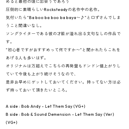
めると最初の頃に出会うであろう
圧倒的に素晴らしいRocksteadyの名作中の名作。
気付いたら"Ba boo ba boo ba baya〜♪"と口ずさんでしま
うこと間違いなし。
ソングライターである彼の才能が溢れ出る文句なしの作品で
す。
"初心者ですがおすすめって何ですか〜"と聞かれたらこれを
あげる人も多いはず。
オリジナルは万超えでこちらの再発盤もドンドン値上がりし
ていて今後も上がり続けそうなので、
是非お早めにゲットしておいてください。持ってない方は必
ず持っておいて頂きたいところ。
A side : Bob Andy - Let Them Say (VG+)
B side : Bob & Sound Demension - Let Them Say (Ver)
(VG+)