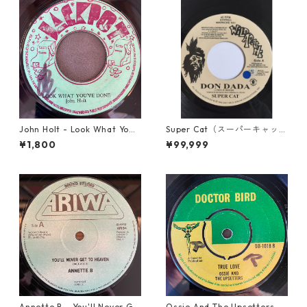
John Holt - Look What Yo
Super Cat（スーパーキャッ
u've Done【7-21817】
ト） - Don Dada【7inch】
¥1,800
¥99,999
Annette B - You'll Never Ge
Ossie And The Upsetters -