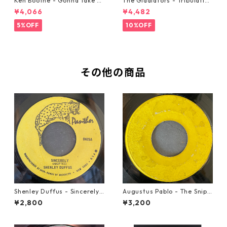
Ken Boothe - Gonna Take A
The Gladiators - Tribulation
Miracle【7-21362】
【7-21365】
¥4,066
¥4,482
5%OFF
10%OFF
その他の商品
Shenley Duffus - Sincerely
Augustus Pablo - The Snipe
【7-22021】
r【7-21945】
¥2,800
¥3,200