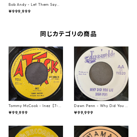
Bob Andy - Let Them Say【7
-21523】
¥999,999
同じカテゴリの商品
Tommy McCook - Inez【7-21
Dawn Penn - Why Did You Li
840】
e【7-21938】
¥99,999
¥99,999