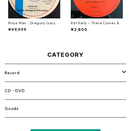
Ninja Man , Gregory Isaccs
Pat Kelly - There Comes A T
& Freddie Mcgregor - John
ime【12-50057】
¥99,999
¥2,800
Low【7-20010】
CATEGORY
Record
Mento,Calypso,Ballad
CD・DVD
Ska
Goods
Rocksteady