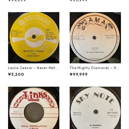
Leslie Caesar - Never Met A
The Mighty Diamonds - Hey
Woman【12-50067】
Girl【12-50053】
¥3,200
¥99,999