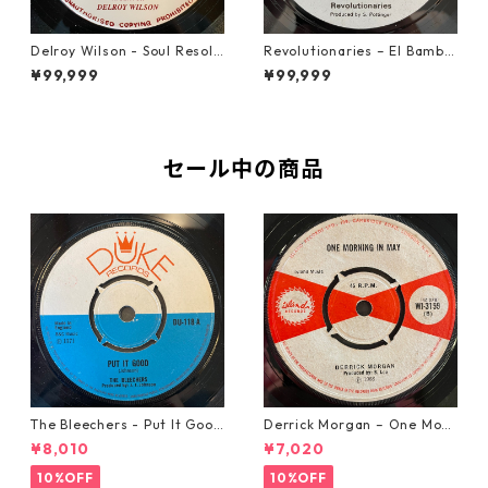
Delroy Wilson - Soul Resolu
Revolutionaries – El Bamba
tion【7-21935】
【7-21855】
¥99,999
¥99,999
セール中の商品
The Bleechers - Put It Good
Derrick Morgan – One Morn
【7-21637】
ing In May【7-21653】
¥8,010
¥7,020
10%OFF
10%OFF