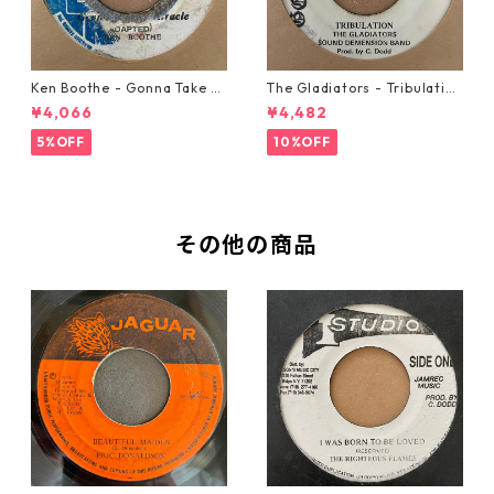
Ken Boothe - Gonna Take A
The Gladiators - Tribulation
Miracle【7-21362】
【7-21365】
¥4,066
¥4,482
5%OFF
10%OFF
その他の商品