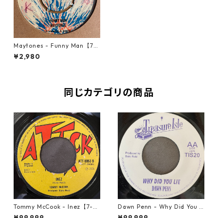
Maytones - Funny Man【7-2
1526】
¥2,980
同じカテゴリの商品
Tommy McCook - Inez【7-21
Dawn Penn - Why Did You Li
840】
e【7-21938】
¥99,999
¥99,999