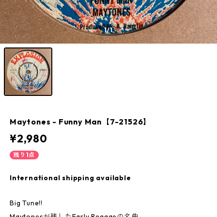
1
/1
Maytones - Funny Man【7-21526】
¥2,980
残り1点
International shipping available
Big Tune!!
Maytonesが残したEarly Reggaeの名曲。