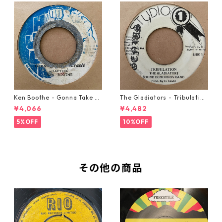
Ken Boothe - Gonna Take A
The Gladiators - Tribulation
Miracle【7-21362】
【7-21365】
¥4,066
¥4,482
5%OFF
10%OFF
その他の商品