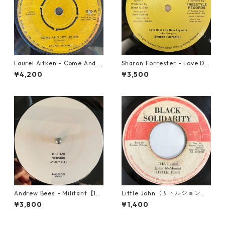
Laurel Aitken - Come And L
Sharon Forrester - Love Do
et Us Go【7-21779】
n't Live Here Anymore【12-
¥4,200
¥3,500
50068】
Andrew Bees ‎- Militant【12-
Little John（リトルジョン）
50066】
- That Girl 【7-20045】
¥3,800
¥1,400