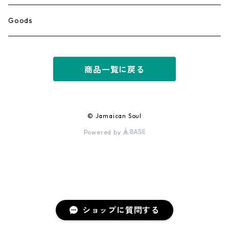
Ska
Goods
Rocksteady
商品一覧に戻る
Roots
Early Reggae/Skins
© Jamaican Soul
Powered by
Lovers
Reggae
Early Dancehall
ショップに質問する