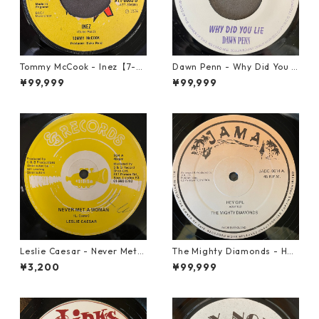
Tommy McCook - Inez【7-21
Dawn Penn - Why Did You Li
840】
e【7-21938】
¥99,999
¥99,999
Leslie Caesar - Never Met A
The Mighty Diamonds - Hey
Woman【12-50067】
Girl【12-50053】
¥3,200
¥99,999