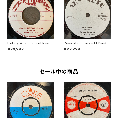
Delroy Wilson - Soul Resolu
Revolutionaries – El Bamba
tion【7-21935】
【7-21855】
¥99,999
¥99,999
セール中の商品