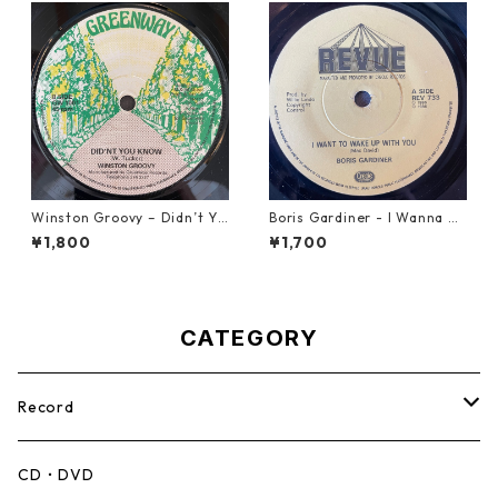
Winston Groovy – Didn’t Yo
Boris Gardiner - I Wanna W
u Know【7-21811】
ake Up With You【7-2192
¥1,800
¥1,700
4】
CATEGORY
Record
Mento,Calypso,Ballad
CD・DVD