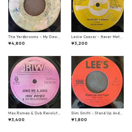
The Yardbrooms - My Desir
Leslie Caesar - Never Met A
e【7-21922】
Woman【12-50067】
¥4,800
¥3,200
Max Romeo & Dub Revoluti
Slim Smith - Stand Up And F
onaries - Juks We A Juks【1
ight 【7-21832】
¥3,400
¥1,800
0-90000】