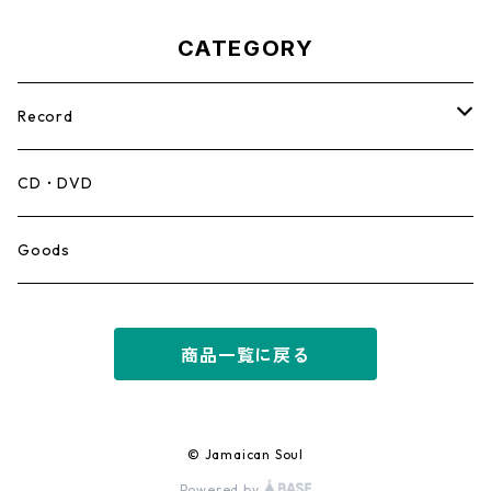
CATEGORY
Record
Mento,Calypso,Ballad
CD・DVD
Ska
Goods
Rocksteady
商品一覧に戻る
Roots
Early Reggae/Skins
© Jamaican Soul
Powered by