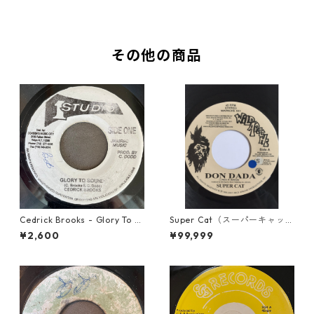
その他の商品
Cedrick Brooks - Glory To S
Super Cat（スーパーキャッ
ounds【7-21786】
ト） - Don Dada【7inch】
¥2,600
¥99,999