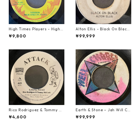
High Times Players - High T
Alton Ellis - Black On Black
imes Theme【7-21926】
【7-21982】
¥9,800
¥99,999
Rico Rodriguez & Tommy Mc
Earth & Stone – Jah Will Cu
Cook - Going West【7-2198
t You Down【7-21914】
¥4,600
¥99,999
3】