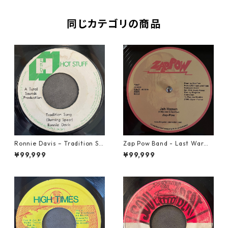
同じカテゴリの商品
Ronnie Davis – Tradition So
Zap Pow Band - Last War【1
ng【7-22003】
2-50056】
¥99,999
¥99,999