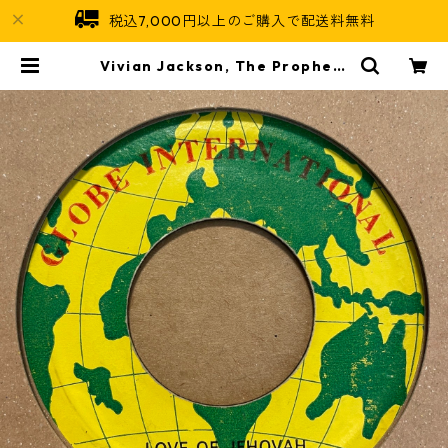
税込7,000円以上のご購入で配送料無料
Vivian Jackson, The Prophets
- Love Of Jehovah【7-21536】
| Jamaican Soul