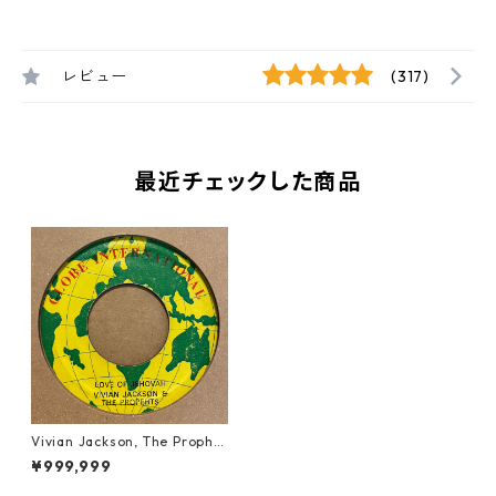
レビュー
(317)
最近チェックした商品
Vivian Jackson, The Prophe
ts - Love Of Jehovah【7-215
¥999,999
36】