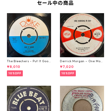
セール中の商品
The Bleechers - Put It Good
Derrick Morgan – One Morn
【7-21637】
ing In May【7-21653】
¥8,010
¥7,020
10%OFF
10%OFF