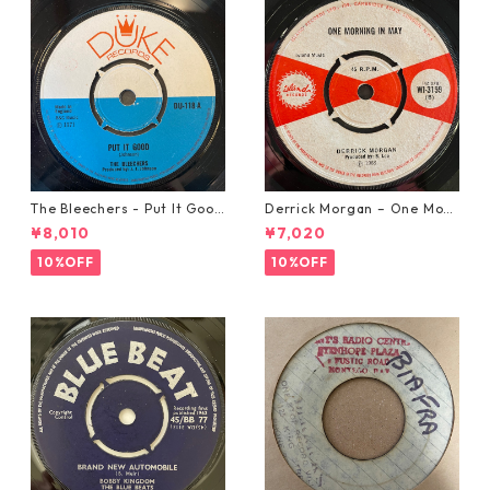
The Bleechers - Put It Good
Derrick Morgan – One Morn
【7-21637】
ing In May【7-21653】
¥8,010
¥7,020
10%OFF
10%OFF