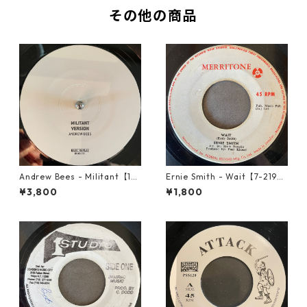
その他の商品
Andrew Bees ‎- Militant【12-
Ernie Smith - Wait【7-2196
50066】
0】
¥3,800
¥1,800