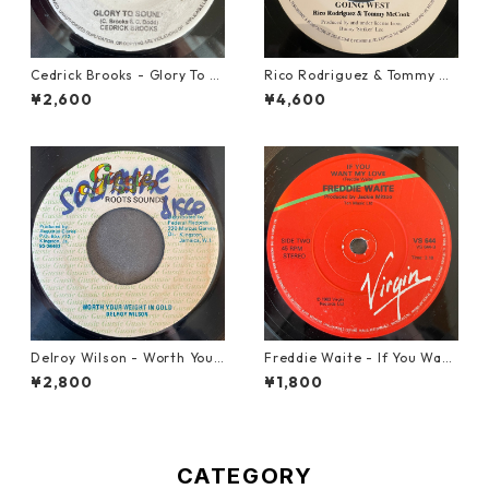
Cedrick Brooks - Glory To S
Rico Rodriguez & Tommy Mc
ounds【7-21786】
Cook - Going West【7-2198
¥2,600
¥4,600
3】
Delroy Wilson - Worth Your
Freddie Waite - If You Want
Weight In Gold【7-21965】
My Love【7-21943】
¥2,800
¥1,800
CATEGORY