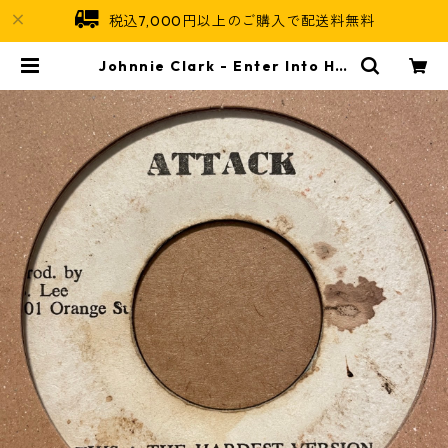
税込7,000円以上のご購入で配送料無料
Johnnie Clark - Enter Into His
Gates With Praise【7-21553】
| Jamaican Soul