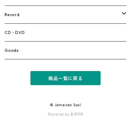
Record
Mento,Calypso,Ballad
CD・DVD
Ska
Goods
Rocksteady
商品一覧に戻る
Roots
Early Reggae/Skins
© Jamaican Soul
Powered by
Lovers