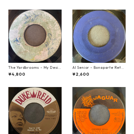
The Yardbrooms - My Desir
Al Senior - Bonaparte Retre
e【7-21922】
at【7-21861】
¥4,800
¥2,600