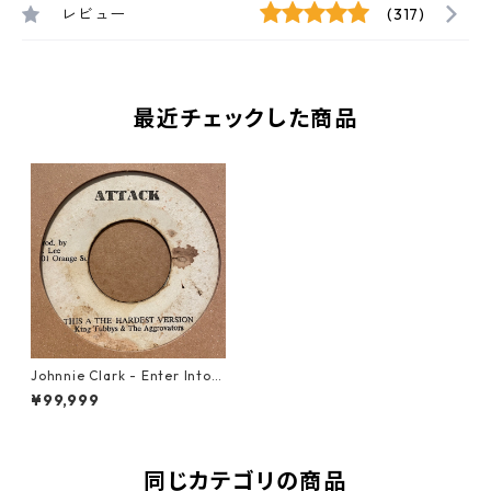
レビュー
(317)
最近チェックした商品
Johnnie Clark - Enter Into H
is Gates With Praise【7-215
¥99,999
53】
同じカテゴリの商品