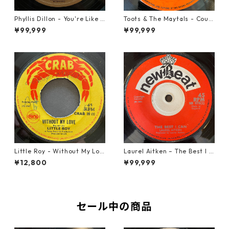
Phyllis Dillon - You're Like H
Toots & The Maytals - Coun
eaven To Me【7-21913】
try Road【7-21951】
¥99,999
¥99,999
Little Roy - Without My Lov
Laurel Aitken ‎– The Best I C
e【7-21990】
an【7-22012】
¥12,800
¥99,999
セール中の商品