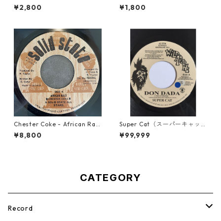
Weight In Gold【7-21965】
u've Done【7-21817】
¥2,800
¥1,800
Chester Coke - African Rac
Super Cat（スーパーキャッ
e【7-21819】
ト） - Don Dada【7inch】
¥8,800
¥99,999
CATEGORY
Record