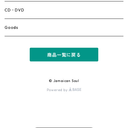
Mento,Calypso,Ballad
CD・DVD
Ska
Goods
Rocksteady
商品一覧に戻る
Roots
Early Reggae/Skins
© Jamaican Soul
Powered by
Lovers
Reggae