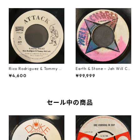
Rico Rodriguez & Tommy Mc
Earth & Stone – Jah Will Cu
Cook - Going West【7-2198
t You Down【7-21914】
¥4,600
¥99,999
3】
セール中の商品