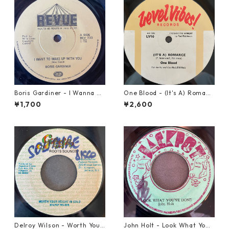
Boris Gardiner - I Wanna W
One Blood - (It's A) Romanc
ake Up With You【7-2192
e【12-50054】
¥1,700
¥2,600
4】
Delroy Wilson - Worth Your
John Holt - Look What Yo