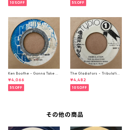
10%OFF
5%OFF
Ken Boothe - Gonna Take A
The Gladiators - Tribulation
Miracle【7-21362】
【7-21365】
¥4,066
¥4,482
5%OFF
10%OFF
その他の商品