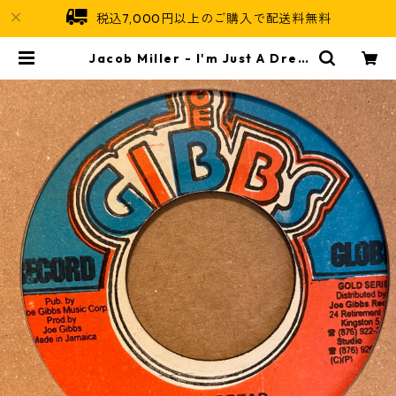
税込7,000円以上のご購入で配送料無料
Jacob Miller - I'm Just A Drea
d【7-21566】 | Jamaican Soul