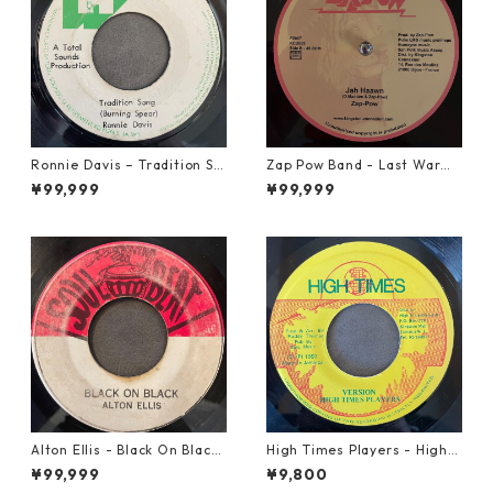
Ronnie Davis – Tradition So
Zap Pow Band - Last War【1
ng【7-22003】
2-50056】
¥99,999
¥99,999
Alton Ellis - Black On Black
High Times Players - High T
【7-21982】
imes Theme【7-21926】
¥99,999
¥9,800