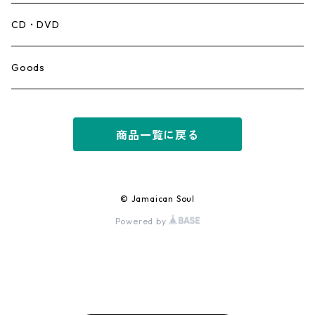
Mento,Calypso,Ballad
CD・DVD
Ska
Goods
Rocksteady
商品一覧に戻る
Roots
Early Reggae/Skins
© Jamaican Soul
Powered by
Lovers
Reggae