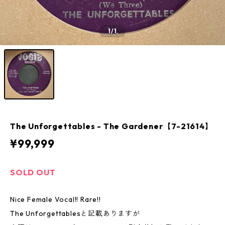
1
/1
The Unforgettables - The Gardener【7-21614】
¥99,999
SOLD OUT
Nice Female Vocal!! Rare!!
The Unforgettablesと記載ありますが