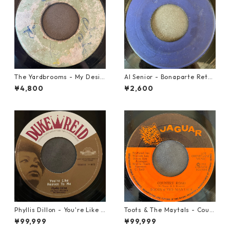
The Yardbrooms - My Desir
Al Senior - Bonaparte Retre
e【7-21922】
at【7-21861】
¥4,800
¥2,600
Phyllis Dillon - You're Like H
Toots & The Maytals - Coun
eaven To Me【7-21913】
try Road【7-21951】
¥99,999
¥99,999