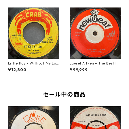
Little Roy - Without My Lov
Laurel Aitken ‎– The Best I C
e【7-21990】
an【7-22012】
¥12,800
¥99,999
セール中の商品