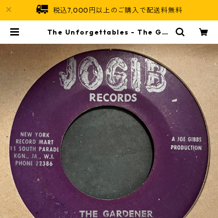
税込7,000円以上のご購入で配送料無料
The Unforgettables - The Gar
dener【7-21614】 | Jamaican S
oul