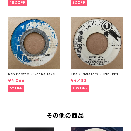
10%OFF
5%OFF
Ken Boothe - Gonna Take A
The Gladiators - Tribulation
Miracle【7-21362】
【7-21365】
¥4,066
¥4,482
5%OFF
10%OFF
その他の商品