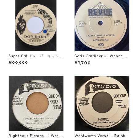
Super Cat（スーパーキャッ
Boris Gardiner - I Wanna W
ト） - Don Dada【7inch】
ake Up With You【7-2192
¥99,999
¥1,700
4】
Righteous Flames - I Was B
Wentworth Vernal - Rainbo