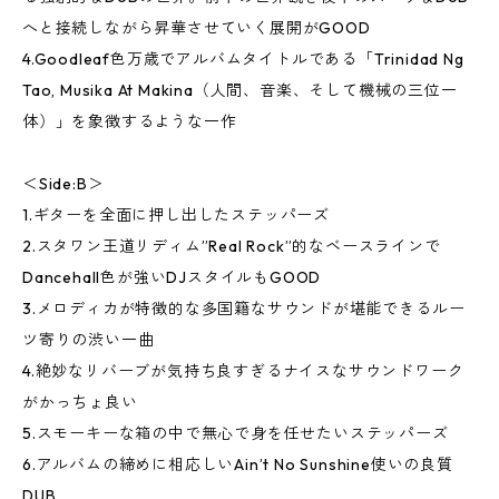
へと接続しながら昇華させていく展開がGOOD
4.Goodleaf色万歳でアルバムタイトルである「Trinidad Ng
Tao, Musika At Makina（人間、音楽、そして機械の三位一
体）」を象徴するような一作
＜Side:B＞
1.ギターを全面に押し出したステッパーズ
2.スタワン王道リディム”Real Rock”的なベースラインで
Dancehall色が強いDJスタイルもGOOD
3.メロディカが特徴的な多国籍なサウンドが堪能できるルー
ツ寄りの渋い一曲
4.絶妙なリバーブが気持ち良すぎるナイスなサウンドワーク
がかっちょ良い
5.スモーキーな箱の中で無心で身を任せたいステッパーズ
6.アルバムの締めに相応しいAin’t No Sunshine使いの良質
DUB