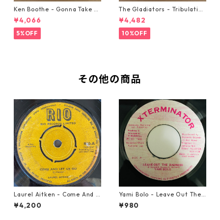
Ken Boothe - Gonna Take A
The Gladiators - Tribulation
Miracle【7-21362】
【7-21365】
¥4,066
¥4,482
5%OFF
10%OFF
その他の商品
Laurel Aitken - Come And L
Yami Bolo - Leave Out The
et Us Go【7-21779】
Badness 【7-10916】
¥4,200
¥980