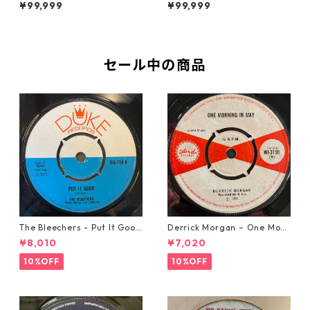
gae【LP-70045】
ires - Rock-Steady Explosio
¥99,999
¥99,999
n【LP-70047】
セール中の商品
The Bleechers - Put It Good
Derrick Morgan – One Morn
【7-21637】
ing In May【7-21653】
¥8,010
¥7,020
10%OFF
10%OFF