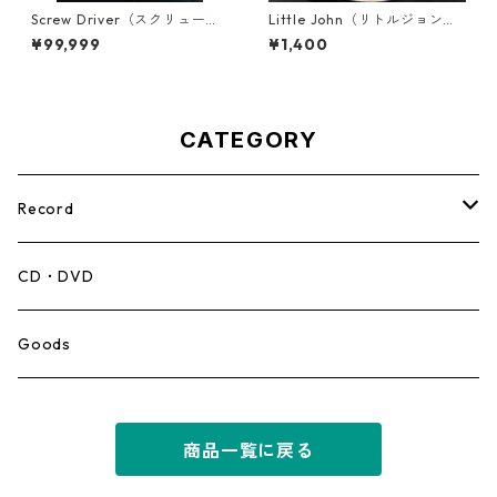
Screw Driver（スクリュード
Little John（リトルジョン）
ライバー） - Computer Rule
- That Girl 【7-20045】
¥99,999
¥1,400
【7'】
CATEGORY
Record
Mento,Calypso,Ballad
CD・DVD
Ska
Goods
Rocksteady
商品一覧に戻る
Roots