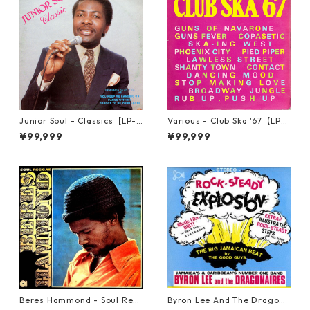
Junior Soul - Classics【LP-7
Various - Club Ska '67【LP-7
0044】
0050】
¥99,999
¥99,999
Beres Hammond - Soul Reg
Byron Lee And The Dragona