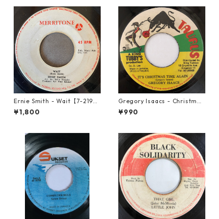
Ernie Smith - Wait【7-2196
Gregory Isaacs - Christmas
0】
Time Once Again【7-2058
¥1,800
¥990
9】