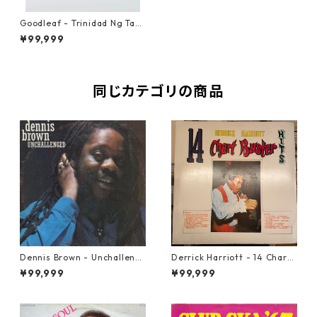
Goodleaf - Trinidad Ng Tao,
Musika At Makina【LP-700
¥99,999
01】
同じカテゴリの商品
Dennis Brown - Unchalleng
Derrick Harriott - 14 Chartb
ed【LP-70046】
uster Hits【LP-70092】
¥99,999
¥99,999