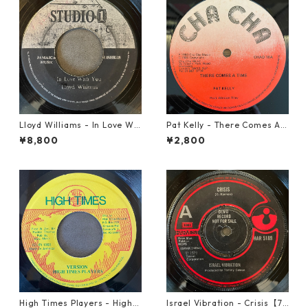
Lloyd Williams - In Love Wit
Pat Kelly - There Comes A T
h You【7-21917】
ime【12-50057】
¥8,800
¥2,800
High Times Players - High T
Israel Vibration - Crisis【7-