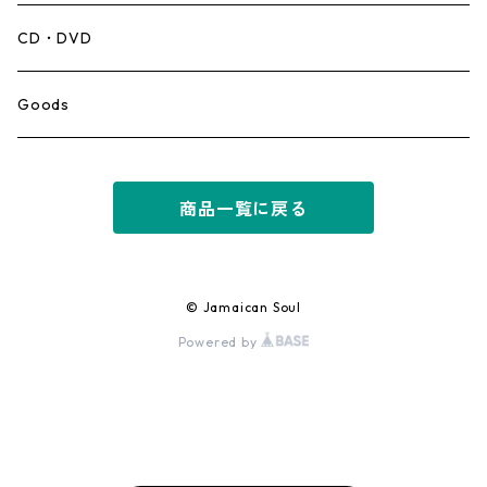
Mento,Calypso,Ballad
CD・DVD
Ska
Goods
Rocksteady
商品一覧に戻る
Roots
Early Reggae/Skins
© Jamaican Soul
Powered by
Lovers
Reggae