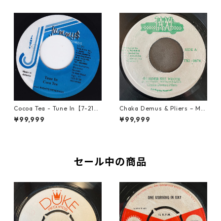
Cocoa Tea - Tune In【7-2187
Chaka Demus & Pliers – Mu
2】
rder She Wrote【7-21777】
¥99,999
¥99,999
セール中の商品