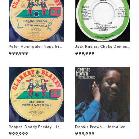
Peter Hunnigale, Tippa Irie
Jack Radics, Chaka Demus
- Raggamuffin Girl【12-50
& Pliers - Twist And Shout
¥99,999
¥99,999
045】
【7-21830】
Pepper, Daddy Freddy - Icki
Dennis Brown - Unchalleng
e Fashion【12-50044】
ed【LP-70046】
¥99,999
¥99,999