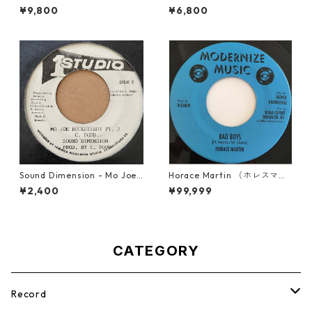
imes Theme【7-21926】
21895】
¥9,800
¥6,800
Sound Dimension - Mo Joe
Horace Martin （ホレスマー
Rock Steady【7-21087】
ティン） - Bad Boys【7'】
¥2,400
¥99,999
CATEGORY
Record