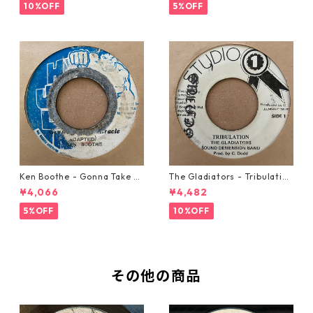
10%OFF
5%OFF
Ken Boothe - Gonna Take A
The Gladiators - Tribulation
Miracle【7-21362】
【7-21365】
¥4,066
¥4,482
5%OFF
10%OFF
その他の商品