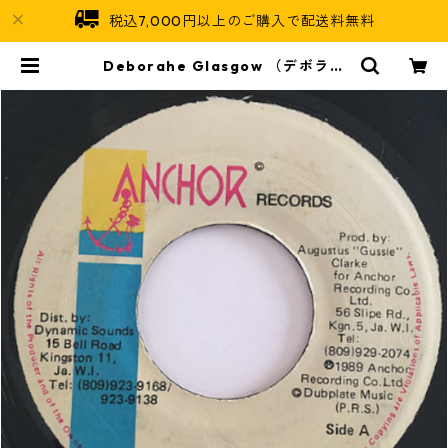
税込7,000円以上のご購入で配送料無料
Deborahe Glasgow （デボラエ
グラスゴウ） - Gimme That Tou
ch【7'】 | Jamaican Soul