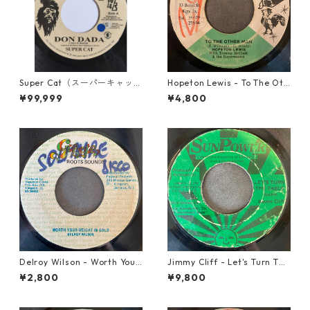
Super Cat（スーパーキャッ
Hopeton Lewis - To The Oth
ト） - Don Dada【7inch】
er Man【7-22023】
¥99,999
¥4,800
Delroy Wilson - Worth Your
Jimmy Cliff - Let's Turn The
Weight In Gold【7-21965】
Table【7-21999】
¥2,800
¥9,800