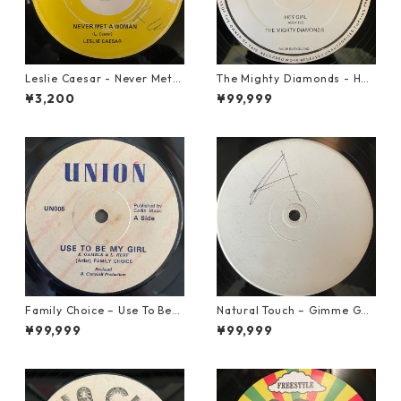
Leslie Caesar - Never Met A
The Mighty Diamonds - Hey
Woman【12-50067】
Girl【12-50053】
¥3,200
¥99,999
Family Choice – Use To Be
Natural Touch – Gimme Goo
My Girl【7-22004】
d Loving【12-50055】
¥99,999
¥99,999