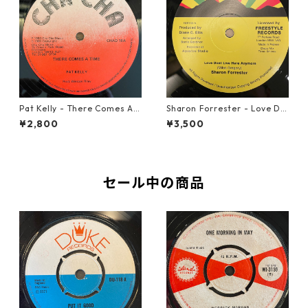
Pat Kelly - There Comes A T
Sharon Forrester - Love Do
ime【12-50057】
n't Live Here Anymore【12-
¥2,800
¥3,500
50068】
セール中の商品