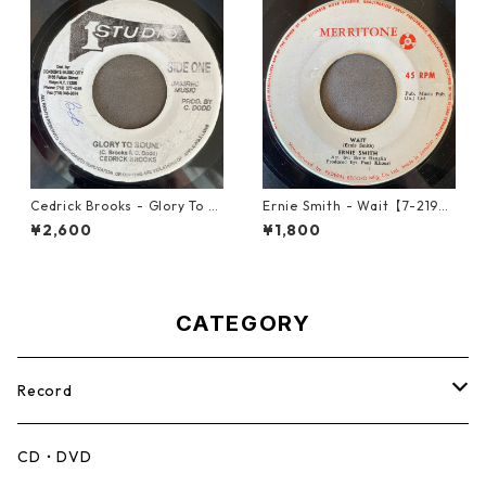
Cedrick Brooks - Glory To S
Ernie Smith - Wait【7-2196
ounds【7-21786】
0】
¥2,600
¥1,800
CATEGORY
Record
Mento,Calypso,Ballad
CD・DVD