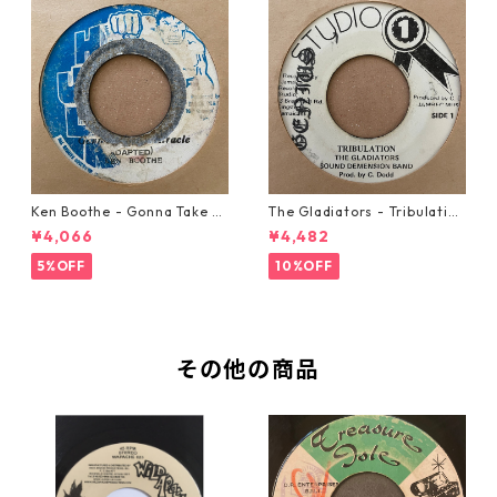
Ken Boothe - Gonna Take A
The Gladiators - Tribulation
Miracle【7-21362】
【7-21365】
¥4,066
¥4,482
5%OFF
10%OFF
その他の商品