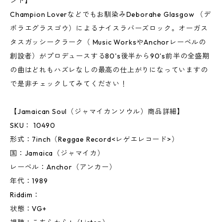
ンド】
Champion Loverなどでもお馴染みDeborahe Glasgow （デ
ボラエグラスゴウ）によるナイスラバーズロック。オーガス
タスガッシークラーク（ Music WorksやAnchorレーベルの
創設者）がプロデュースする80's後半から90's前半の全盛期
の曲はどれもハズレなしの最高の仕上がりになっていますの
で是非チェックしてみてください！
【Jamaican Soul（ジャマイカンソウル）商品詳細】
SKU： 10490
形式：7inch（Reggae Record<レゲエレコード>）
国：Jamaica（ジャマイカ）
レーベル：Anchor（アンカー）
年代：1989
Riddim：
状態：VG+