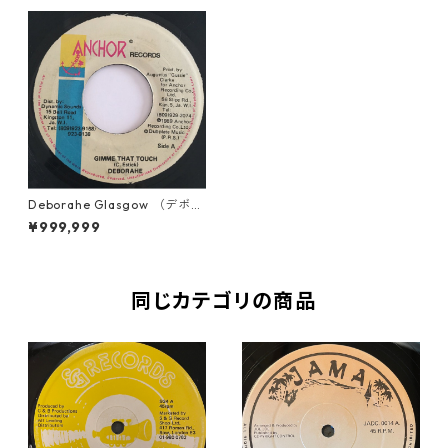
Deborahe Glasgow （デボラ
エグラスゴウ） - Gimme Tha
¥999,999
t Touch【7'】
同じカテゴリの商品