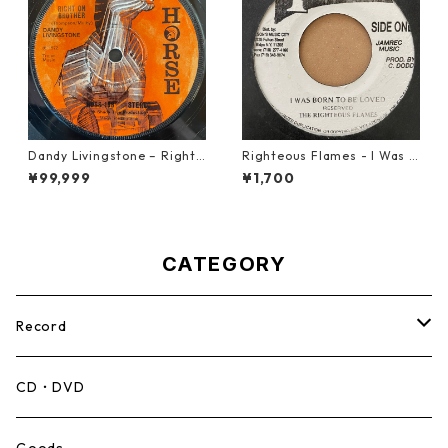
Dandy Livingstone – Right
Righteous Flames - I Was B
On Brother【7-21946】
orn To Be Loved【7-21191】
¥99,999
¥1,700
CATEGORY
Record
Mento,Calypso,Ballad
CD・DVD
Ska