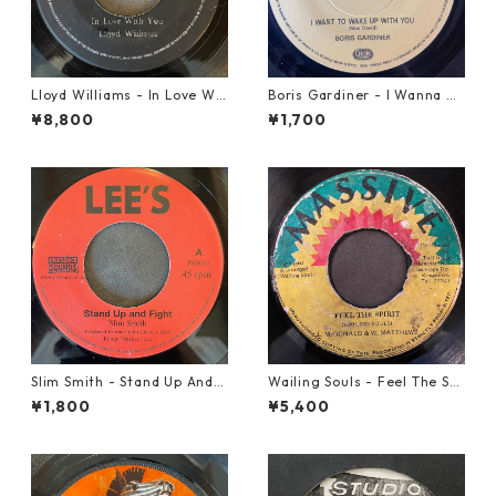
Lloyd Williams - In Love Wit
Boris Gardiner - I Wanna W
h You【7-21917】
ake Up With You【7-2192
¥8,800
¥1,700
4】
Slim Smith - Stand Up And F
Wailing Souls - Feel The Spi
ight 【7-21832】
rit【7-21955】
¥1,800
¥5,400