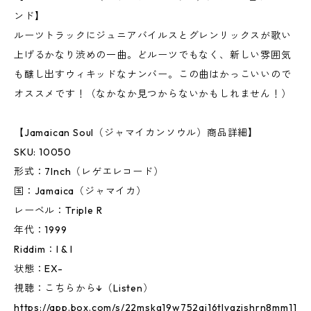
ンド】
ルーツトラックにジュニアバイルスとグレンリックスが歌い
上げるかなり渋めの一曲。どルーツでもなく、新しい雰囲気
も醸し出すウィキッドなナンバー。この曲はかっこいいので
オススメです！（なかなか見つからないかもしれません！）
【Jamaican Soul（ジャマイカンソウル）商品詳細】
SKU: 10050
形式：7Inch（レゲエレコード）
国：Jamaica（ジャマイカ）
レーベル：Triple R
年代：1999
Riddim：I & I
状態：EX-
視聴：こちらから↓（Listen）
https://app.box.com/s/22mskg19w752aj16tlygzishrn8mm11