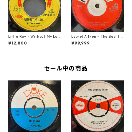
Little Roy - Without My Lov
Laurel Aitken ‎– The Best I C
e【7-21990】
an【7-22012】
¥12,800
¥99,999
セール中の商品