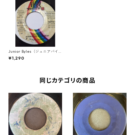
Junior Byles（ジュニアバイ
ルス） & Glen Ricks（グレン
¥1,290
リックス） - I And I【7'】
同じカテゴリの商品