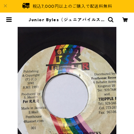
税込7,000円以上のご購入で配送料無料
Junior Byles（ジュニアバイルス）
& Glen Ricks（グレンリックス）
- I And I【7'】 | Jamaican Soul