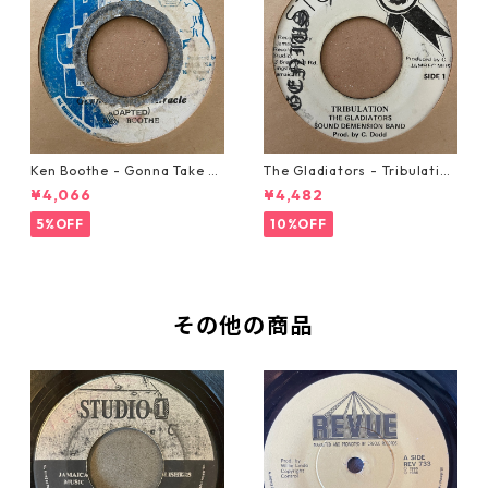
Ken Boothe - Gonna Take A
The Gladiators - Tribulation
Miracle【7-21362】
【7-21365】
¥4,066
¥4,482
5%OFF
10%OFF
その他の商品