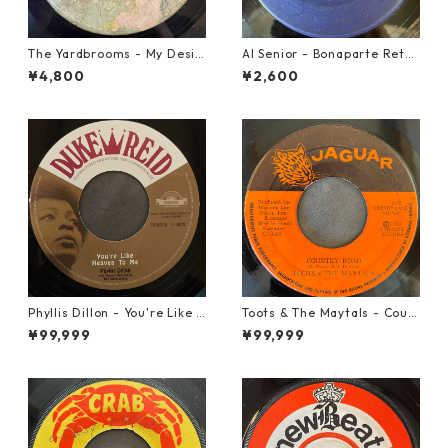
The Yardbrooms - My Desir
Al Senior - Bonaparte Retre
e【7-21922】
at【7-21861】
¥4,800
¥2,600
Phyllis Dillon - You're Like H
Toots & The Maytals - Coun
eaven To Me【7-21913】
try Road【7-21951】
¥99,999
¥99,999