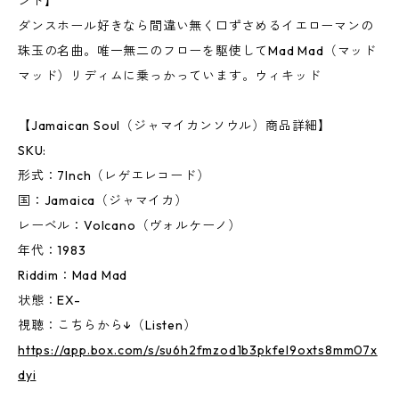
ンド】
ダンスホール好きなら間違い無く口ずさめるイエローマンの
珠玉の名曲。唯一無二のフローを駆使してMad Mad（マッド
マッド）リディムに乗っかっています。ウィキッド
【Jamaican Soul（ジャマイカンソウル）商品詳細】
SKU:
形式：7Inch（レゲエレコード）
国：Jamaica（ジャマイカ）
レーベル：Volcano（ヴォルケーノ）
年代：1983
Riddim：Mad Mad
状態：EX-
視聴：こちらから↓（Listen）
https://app.box.com/s/su6h2fmzod1b3pkfel9oxts8mm07x
dyi