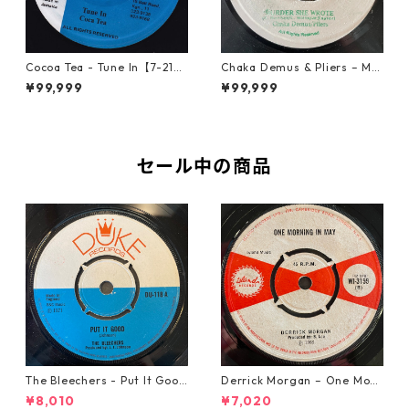
Cocoa Tea - Tune In【7-2187
Chaka Demus & Pliers – Mu
2】
rder She Wrote【7-21777】
¥99,999
¥99,999
セール中の商品
The Bleechers - Put It Good
Derrick Morgan – One Morn
【7-21637】
ing In May【7-21653】
¥8,010
¥7,020