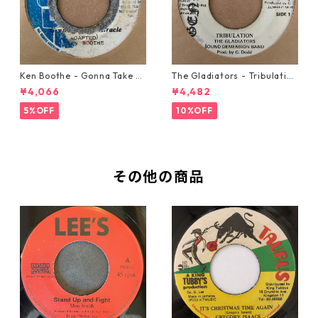
Ken Boothe - Gonna Take A
The Gladiators - Tribulation
Miracle【7-21362】
【7-21365】
¥4,066
¥4,482
5%OFF
10%OFF
その他の商品