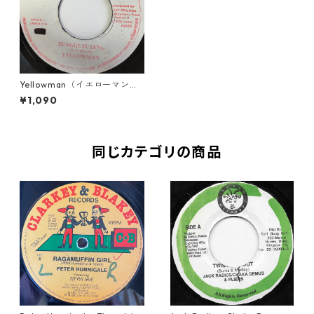
Yellowman（イエローマン）
- Zungguzungguguzunggu
¥1,090
zeng【7'】
同じカテゴリの商品