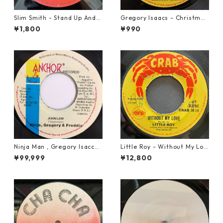
Slim Smith - Stand Up And F
Gregory Isaacs - Christmas
ight 【7-21832】
Time Once Again【7-2058
¥1,800
¥990
9】
Ninja Man , Gregory Isaccs
Little Roy - Without My Lov
& Freddie Mcgregor - John
e【7-21990】
¥99,999
¥12,800
Low【7-20010】