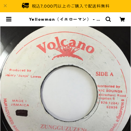
税込7,000円以上のご購入で配送料無料
Yellowman（イエローマン） - Zu
ngguzungguguzungguzeng
【7'】 | Jamaican Soul