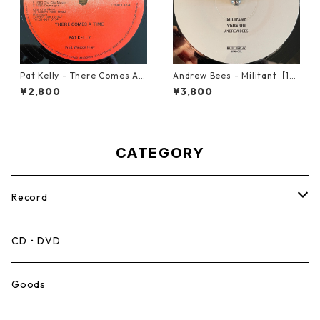
Pat Kelly - There Comes A T
Andrew Bees ‎- Militant【12-
ime【12-50057】
50066】
¥2,800
¥3,800
CATEGORY
Record
Mento,Calypso,Ballad
CD・DVD
Ska
Goods