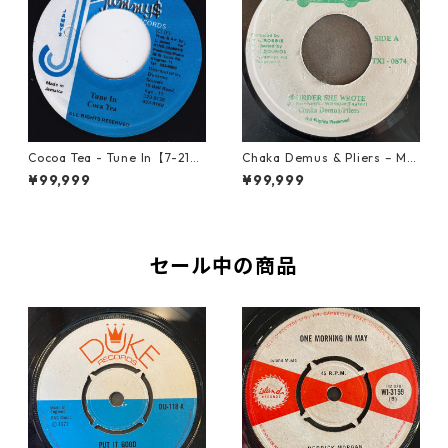
Cocoa Tea - Tune In【7-2187
Chaka Demus & Pliers – Mu
2】
rder She Wrote【7-21777】
¥99,999
¥99,999
セール中の商品