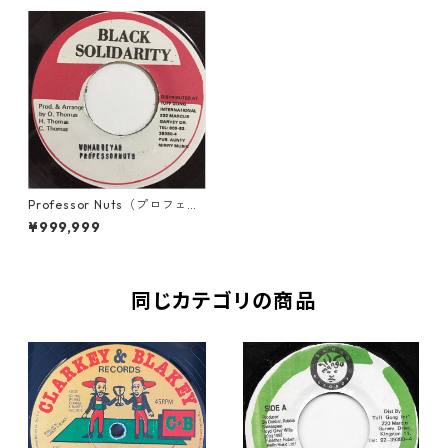
Professor Nuts（プロフェッ
サーナッツ） - Woman Deh Y
¥999,999
ah【7'】
同じカテゴリの商品