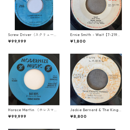
Screw Driver（スクリュード
Ernie Smith - Wait【7-2196
ライバー） - Computer Rule
0】
¥99,999
¥1,800
【7'】
Horace Martin （ホレスマー
Jackie Bernard & The Kings
ティン） - Bad Boys【7'】
tonians - Never Changing H
¥99,999
¥8,800
armony【7-21948】