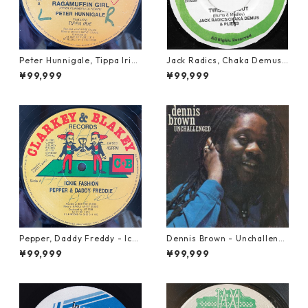
Peter Hunnigale, Tippa Irie
Jack Radics, Chaka Demus
- Raggamuffin Girl【12-50
& Pliers - Twist And Shout
¥99,999
¥99,999
045】
【7-21830】
Pepper, Daddy Freddy - Icki
Dennis Brown - Unchalleng
e Fashion【12-50044】
ed【LP-70046】
¥99,999
¥99,999