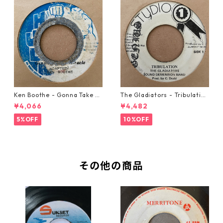
Ken Boothe - Gonna Take A
The Gladiators - Tribulation
Miracle【7-21362】
【7-21365】
¥4,066
¥4,482
5%OFF
10%OFF
その他の商品