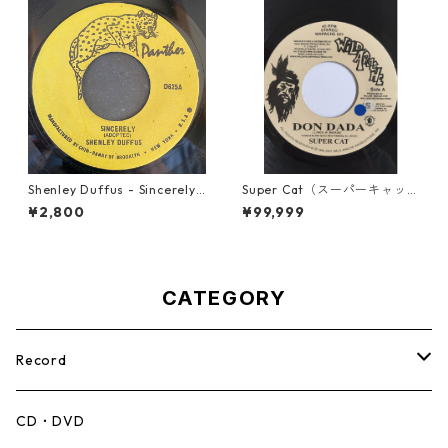
Shenley Duffus - Sincerely
Super Cat（スーパーキャッ
【7-22021】
ト） - Don Dada【7inch】
¥2,800
¥99,999
CATEGORY
Record
Mento,Calypso,Ballad
CD・DVD