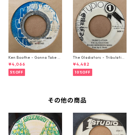
Ken Boothe - Gonna Take A
The Gladiators - Tribulation
Miracle【7-21362】
【7-21365】
¥4,066
¥4,482
5%OFF
10%OFF
その他の商品