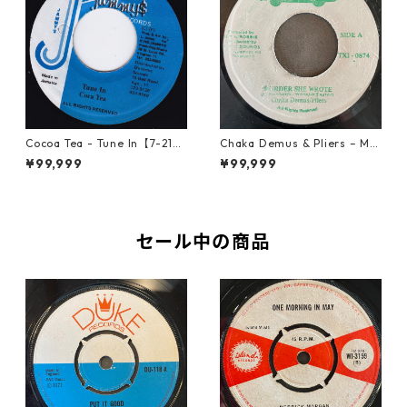
Cocoa Tea - Tune In【7-2187
Chaka Demus & Pliers – Mu
2】
rder She Wrote【7-21777】
¥99,999
¥99,999
セール中の商品