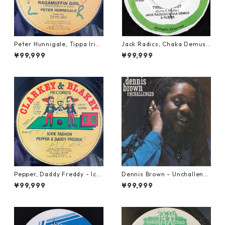
Peter Hunnigale, Tippa Irie
Jack Radics, Chaka Demus
- Raggamuffin Girl【12-50
& Pliers - Twist And Shout
¥99,999
¥99,999
045】
【7-21830】
Pepper, Daddy Freddy - Icki
Dennis Brown - Unchalleng
e Fashion【12-50044】
ed【LP-70046】
¥99,999
¥99,999