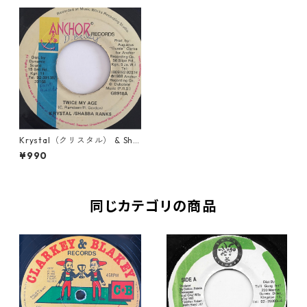
Krystal（クリスタル） & Sha
bba Ranks（シャバランク
¥990
ス） - Twice My Age【7'】
同じカテゴリの商品