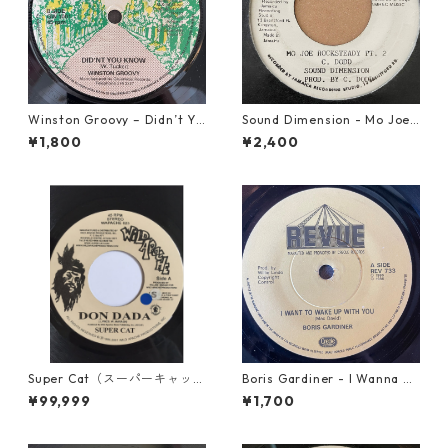
Winston Groovy – Didn’t Yo
Sound Dimension - Mo Joe
u Know【7-21811】
Rock Steady【7-21087】
¥1,800
¥2,400
Super Cat（スーパーキャッ
Boris Gardiner - I Wanna W
ト） - Don Dada【7inch】
ake Up With You【7-2192
¥99,999
¥1,700
4】