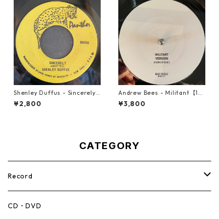
Shenley Duffus - Sincerely
Andrew Bees ‎- Militant【12-
【7-22021】
50066】
¥2,800
¥3,800
CATEGORY
Record
Mento,Calypso,Ballad
CD・DVD