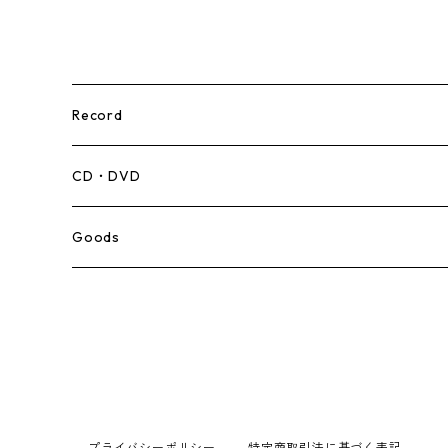
Record
Mento,Calypso,Ballad
CD・DVD
Ska
Goods
Rocksteady
Roots
Early Reggae/Skins
プライバシーポリシー
特定商取引法に基づく表記