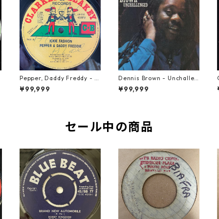
Pepper, Daddy Freddy - Ic
Dennis Brown - Unchallen
kie Fashion【12-50044】
ged【LP-70046】
¥99,999
¥99,999
セール中の商品