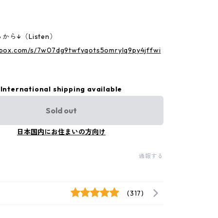
ら↓（Listen）
p.box.com/s/7w07dg9twfyqots5omrylq9py4jffwi
International shipping available
Sold out
日本国内にお住まいの方向け
通報する
(317)