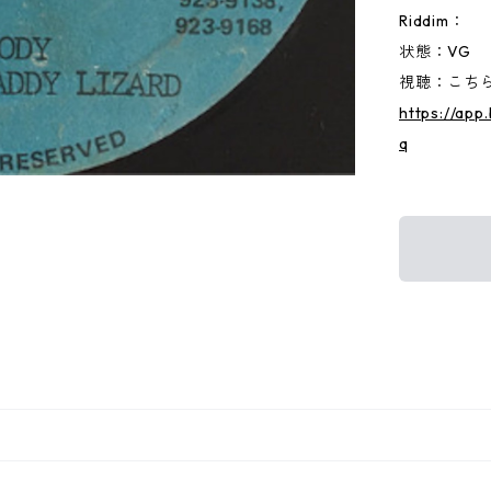
Riddim：
状態：VG
視聴：こちらか
https://ap
q