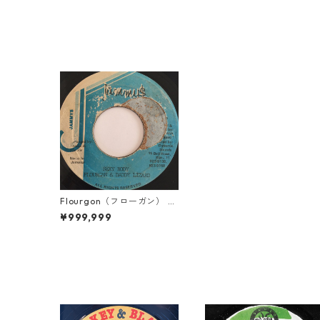
Flourgon（フローガン） &
Daddy Lizard（ダディリザ
¥999,999
ード） - Sexy Body【7'】