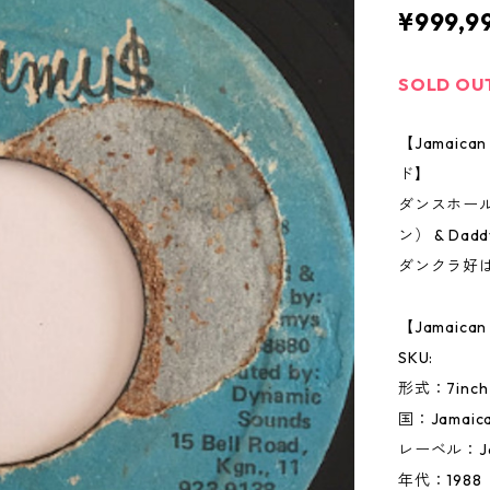
¥999,9
SOLD OU
【Jamai
ド】
ダンスホールク
ン） & Da
ダンクラ好
【Jamaic
SKU:
形式：7inc
国：Jamai
レーベル：J
年代：1988