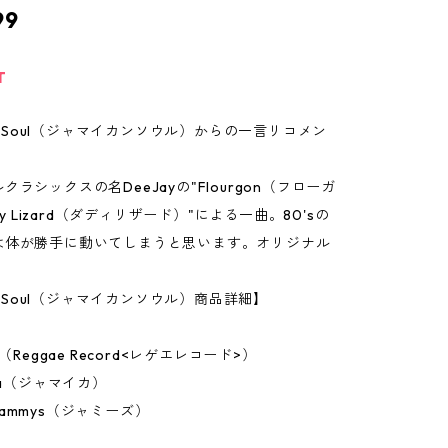
99
T
can Soul（ジャマイカンソウル）からの一言リコメン
ラシックスの名DeeJayの"Flourgon（フローガ
ddy Lizard（ダディリザード）"による一曲。80'sの
は体が勝手に動いてしまうと思います。オリジナル
an Soul（ジャマイカンソウル）商品詳細】
h（Reggae Record<レゲエレコード>）
ca（ジャマイカ）
ammys（ジャミーズ）