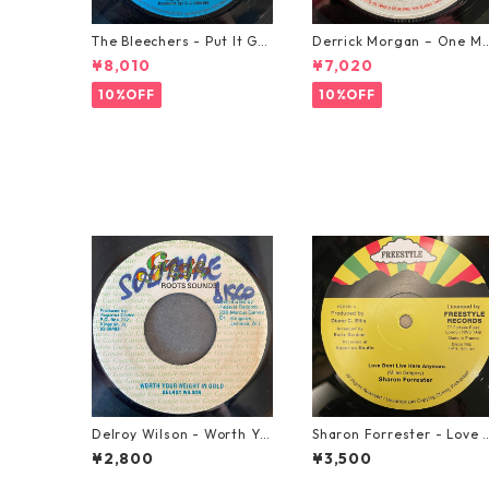
The Bleechers - Put It Go
Derrick Morgan – One M
od 【7-21637】
rning In May【7-21653】
¥8,010
¥7,020
10%OFF
10%OFF
Delroy Wilson - Worth Yo
Sharon Forrester - Love 
ur Weight In Gold【7-2196
on't Live Here Anymore
¥2,800
¥3,500
5】
【12-50068】