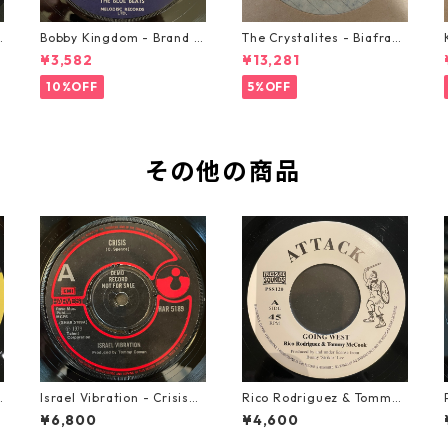
o
Bobby Kingdom - Brand N
The Crystalites - Biafra
ew Automobile【7-2088
【7-21293】
¥3,582
¥13,281
9】
10%OFF
5%OFF
その他の商品
D
Israel Vibration - Crisis
Rico Rodriguez & Tommy
【7-21895】
McCook - Going West【7-
¥6,800
¥4,600
21983】