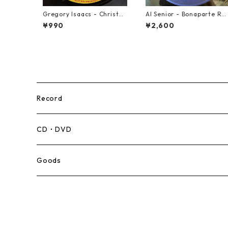
Gregory Isaacs - Christm
Al Senior - Bonaparte Re
as Time Once Again【7-2
reat【7-21861】
¥990
¥2,600
0589】
Record
Mento,Calypso,Ballad
CD・DVD
Ska
Goods
Rocksteady
Roots