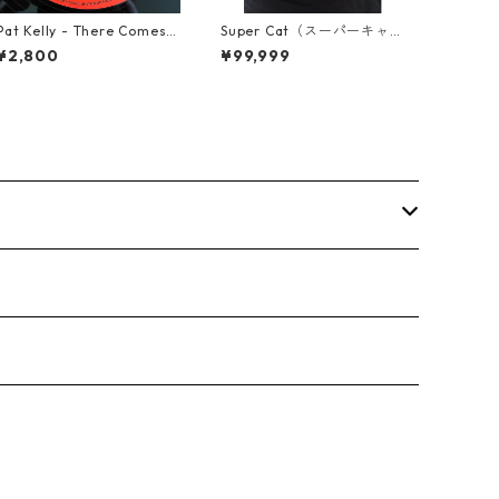
Pat Kelly - There Comes A
Super Cat（スーパーキャッ
Time【12-50057】
ト） - Don Dada【7inch】
¥2,800
¥99,999