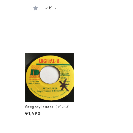
レビュー
Gregory Isaacs（グレゴリ
ーアイザックス） & NInjam
¥1,490
an（ニンジャマン） - Set
Me Free【7'】