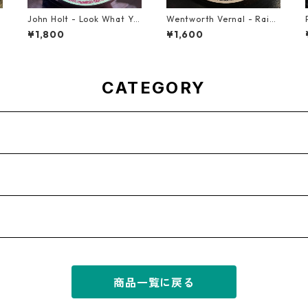
t
John Holt - Look What Yo
Wentworth Vernal - Rainb
u've Done【7-21817】
ow【7-21940】
¥1,800
¥1,600
CATEGORY
商品一覧に戻る