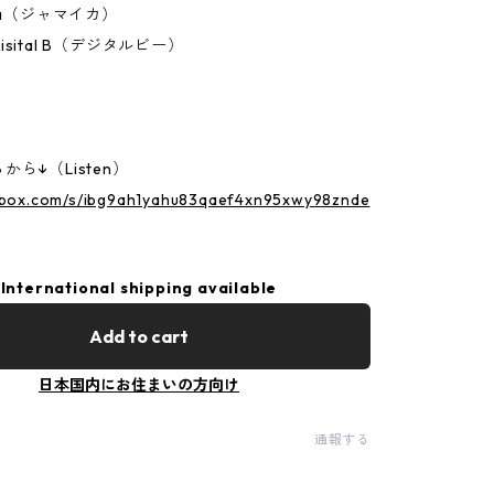
ca（ジャマイカ）
sital B（デジタルビー）
ら↓（Listen）
p.box.com/s/ibg9ah1yahu83qaef4xn95xwy98znde
International shipping available
Add to cart
日本国内にお住まいの方向け
通報する