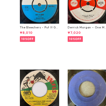
The Bleechers - Put It Go
Derrick Morgan – One M
od 【7-21637】
rning In May【7-21653】
¥8,010
¥7,020
10%OFF
10%OFF