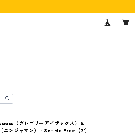
y Isaacs（グレゴリーアイザックス） &
n（ニンジャマン） - Set Me Free【7'】