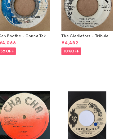
Ken Boothe - Gonna Take
The Gladiators - Tribulati
A Miracle【7-21362】
on【7-21365】
¥4,066
¥4,482
5%OFF
10%OFF