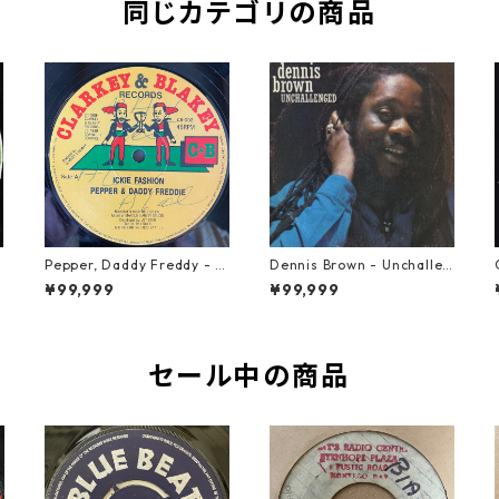
同じカテゴリの商品
Pepper, Daddy Freddy - Ic
Dennis Brown - Unchallen
kie Fashion【12-50044】
ged【LP-70046】
¥99,999
¥99,999
セール中の商品