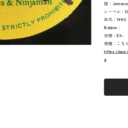
国：Jamai
レーベル：Di
年代：1990
Riddim：
状態：EX-
視聴：こちらか
https://ap
q