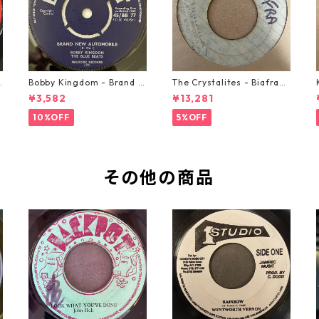
o
Bobby Kingdom - Brand N
The Crystalites - Biafra
ew Automobile【7-2088
【7-21293】
¥3,582
¥13,281
9】
10%OFF
5%OFF
その他の商品