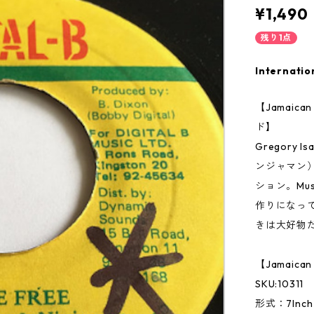
¥1,490
残り1点
Internatio
【Jamai
ド】
Gregory
ンジャマン
ション。Mu
作りになって
きは大好物
【Jamaic
SKU:10311
形式：7Inc