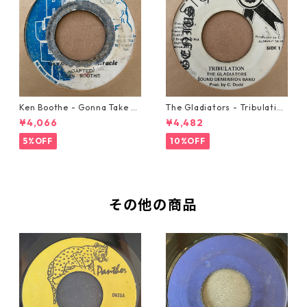
Ken Boothe - Gonna Take A
The Gladiators - Tribulation
Miracle【7-21362】
【7-21365】
¥4,066
¥4,482
5%OFF
10%OFF
その他の商品