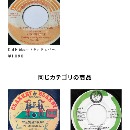
Kid Hibbert（キッドヒバー
ト） - Soon Forward Again
¥1,090
【7'】
同じカテゴリの商品