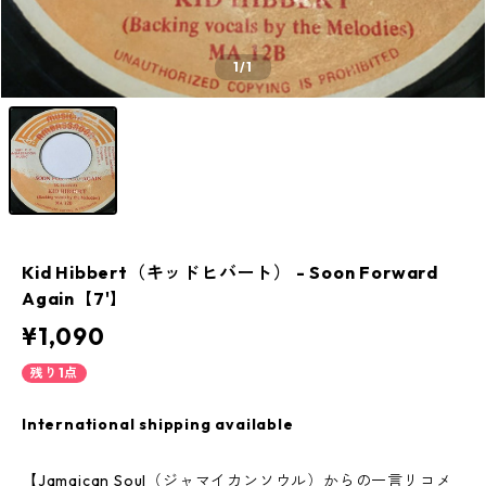
1
/1
Kid Hibbert（キッドヒバート） - Soon Forward
Again【7'】
¥1,090
残り1点
International shipping available
【Jamaican Soul（ジャマイカンソウル）からの一言リコメ