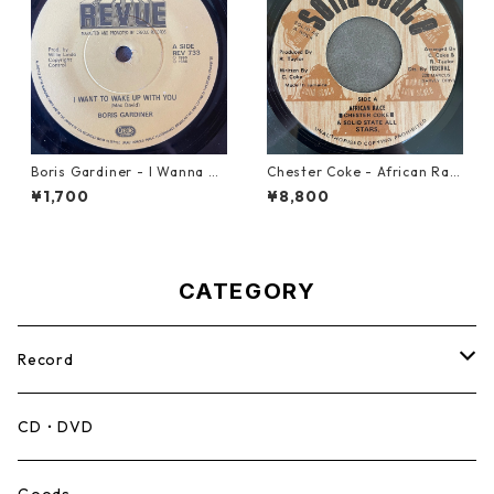
Boris Gardiner - I Wanna W
Chester Coke - African Rac
ake Up With You【7-2192
e【7-21819】
¥1,700
¥8,800
4】
CATEGORY
Record
Mento,Calypso,Ballad
CD・DVD
Ska