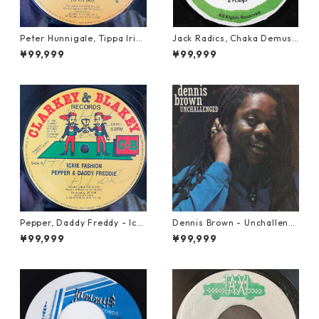
Peter Hunnigale, Tippa Irie
Jack Radics, Chaka Demus
- Raggamuffin Girl【12-50
& Pliers - Twist And Shout
¥99,999
¥99,999
045】
【7-21830】
Pepper, Daddy Freddy - Icki
Dennis Brown - Unchalleng
e Fashion【12-50044】
ed【LP-70046】
¥99,999
¥99,999