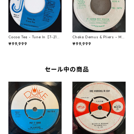
Cocoa Tea - Tune In【7-2187
Chaka Demus & Pliers – Mu
2】
rder She Wrote【7-21777】
¥99,999
¥99,999
セール中の商品