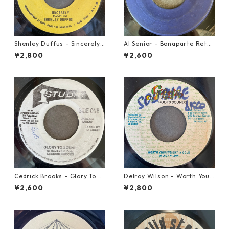
Shenley Duffus - Sincerely
Al Senior - Bonaparte Retre
【7-22021】
at【7-21861】
¥2,800
¥2,600
Cedrick Brooks - Glory To S
Delroy Wilson - Worth Your
ounds【7-21786】
Weight In Gold【7-21965】
¥2,600
¥2,800