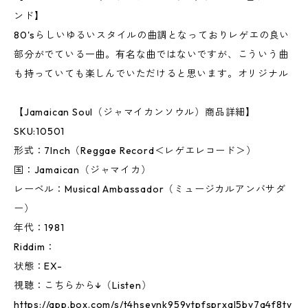
ンド】
80'sらしいゆるいスタイルの曲調となっておりレゲエの良い
部分がでている一曲。有名な曲ではないですが、こういう曲
も持っていても楽しんでいただけると思います。オリジナル
【Jamaican Soul（ジャマイカンソウル）商品詳細】
SKU:10501
形式：7Inch（Reggae Record＜レゲエレコード＞）
国：Jamaican（ジャマイカ）
レーベル：Musical Ambassador（ミュージカルアンバサダ
ー）
年代：1981
Riddim：
状態：EX-
視聴：こちらから↓（Listen）
https://app.box.com/s/t4hseynk959ytpfsprxql5bv7a4f8ty