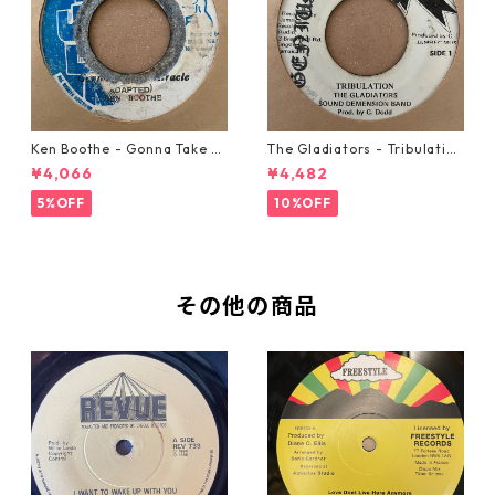
Ken Boothe - Gonna Take A
The Gladiators - Tribulation
Miracle【7-21362】
【7-21365】
¥4,066
¥4,482
5%OFF
10%OFF
その他の商品