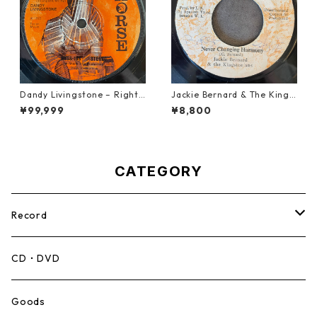
Dandy Livingstone – Right
Jackie Bernard & The Kings
On Brother【7-21946】
tonians - Never Changing H
¥99,999
¥8,800
armony【7-21948】
CATEGORY
Record
Mento,Calypso,Ballad
CD・DVD
Ska
Goods