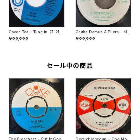
Cocoa Tea - Tune In【7-2187
Chaka Demus & Pliers – Mu
2】
rder She Wrote【7-21777】
¥99,999
¥99,999
セール中の商品
The Bleechers - Put It Good
Derrick Morgan – One Morn