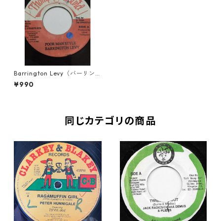
Barrington Levy（バーリント
ンリーヴィ） - Poor Man Styl
¥990
e【7'】
同じカテゴリの商品