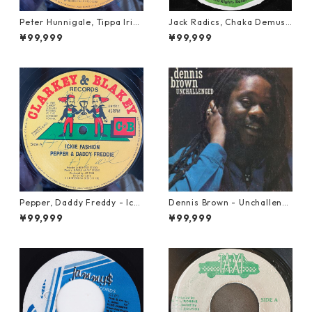
Peter Hunnigale, Tippa Irie
Jack Radics, Chaka Demus
- Raggamuffin Girl【12-50
& Pliers - Twist And Shout
¥99,999
¥99,999
045】
【7-21830】
Pepper, Daddy Freddy - Icki
Dennis Brown - Unchalleng
e Fashion【12-50044】
ed【LP-70046】
¥99,999
¥99,999