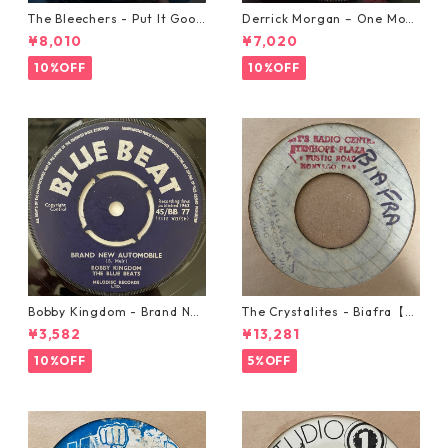
The Bleechers - Put It Good
Derrick Morgan – One Morn
【7-21637】
ing In May【7-21653】
¥8,010
¥7,020
10%OFF
10%OFF
Bobby Kingdom - Brand Ne
The Crystalites - Biafra【7-
w Automobile【7-20889】
21293】
¥3,582
¥13,281
10%OFF
5%OFF