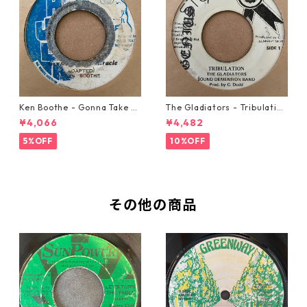
Ken Boothe - Gonna Take A
The Gladiators - Tribulation
Miracle【7-21362】
【7-21365】
¥4,066
¥4,482
5%OFF
10%OFF
その他の商品