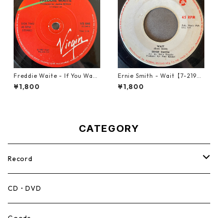
Freddie Waite - If You Want
Ernie Smith - Wait【7-2196
My Love【7-21943】
0】
¥1,800
¥1,800
CATEGORY
Record
Mento,Calypso,Ballad
CD・DVD
Ska