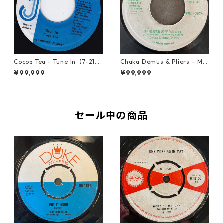
Cocoa Tea - Tune In【7-2187
Chaka Demus & Pliers – Mu
2】
rder She Wrote【7-21777】
¥99,999
¥99,999
セール中の商品