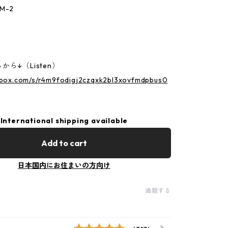
M-2
ら↓（Listen）
p.box.com/s/r4m9fodigj2czqxk2bl3xovfmdpbus0
International shipping available
Add to cart
日本国内にお住まいの方向け
通報する