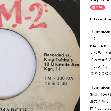
残り1点
Internatio
【Jamai
ド】
BAGGA BRO
の作品です
イガー好き
ススメです
のでこの機
【Jamaic
SKU：1069
形式：7In
国：Jamai