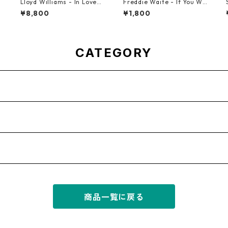
h
Lloyd Williams - In Love
Freddie Waite - If You Wa
With You【7-21917】
nt My Love【7-21943】
¥8,800
¥1,800
CATEGORY
商品一覧に戻る