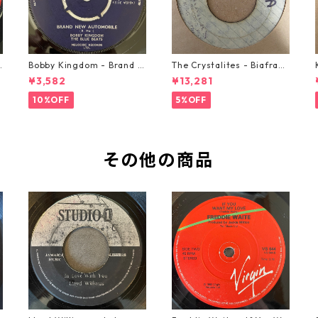
o
Bobby Kingdom - Brand N
The Crystalites - Biafra
ew Automobile【7-2088
【7-21293】
¥3,582
¥13,281
9】
10%OFF
5%OFF
その他の商品