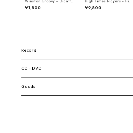
Winston Groovy – Didn’t Y
High Times Players - Hig
ou Know【7-21811】
Times Theme【7-21926】
¥1,800
¥9,800
Record
Mento,Calypso,Ballad
CD・DVD
Ska
Goods
Rocksteady
Roots