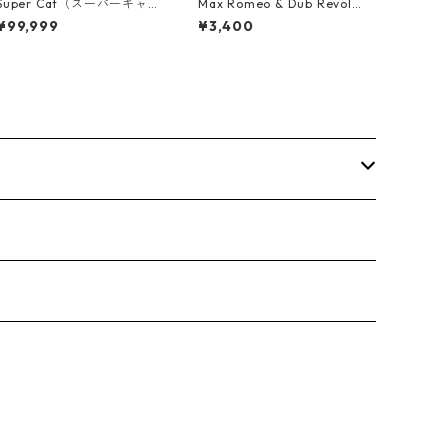
Super Cat（スーパーキャッ
Max Romeo & Dub Revolu
ト） - Don Dada【7inch】
tionaries - Juks We A Juk
¥99,999
¥3,400
s【10-90000】