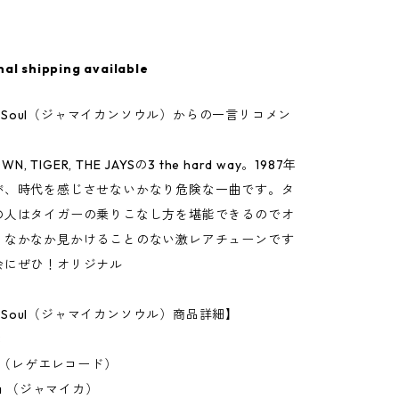
nal shipping available
can Soul（ジャマイカンソウル）からの一言リコメン
WN, TIGER, THE JAYSの3 the hard way。1987年
が、時代を感じさせないかなり危険な一曲です。タ
の人はタイガーの乗りこなし方を堪能できるのでオ
。なかなか見かけることのない激レアチューンです
会にぜひ！オリジナル
an Soul（ジャマイカンソウル）商品詳細】
8
ch（レゲエレコード）
ca （ジャマイカ）