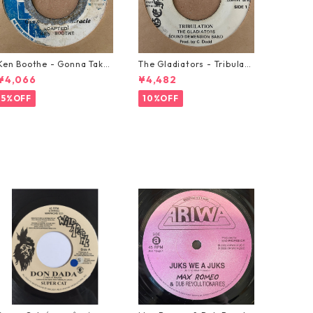
Ken Boothe - Gonna Take
The Gladiators - Tribulati
A Miracle【7-21362】
on【7-21365】
¥4,066
¥4,482
5%OFF
10%OFF