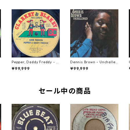
Pepper, Daddy Freddy - Ic
Dennis Brown - Unchallen
kie Fashion【12-50044】
ged【LP-70046】
¥99,999
¥99,999
セール中の商品