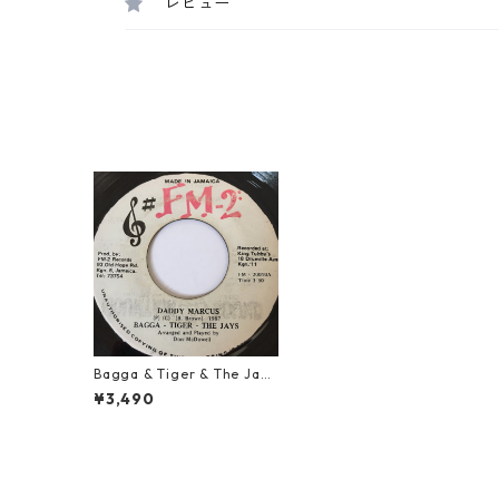
レビュー
Bagga & Tiger & The Jays
- Daddy Marcus【7'】
¥3,490