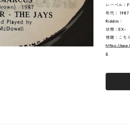
レーベル：F
年代： 1987
Riddim：
状態：EX-
視聴：こちらか
https://ap
6