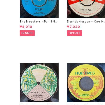
The Bleechers - Put It Go
Derrick Morgan – One M
od 【7-21637】
rning In May【7-21653】
¥8,010
¥7,020
10%OFF
10%OFF