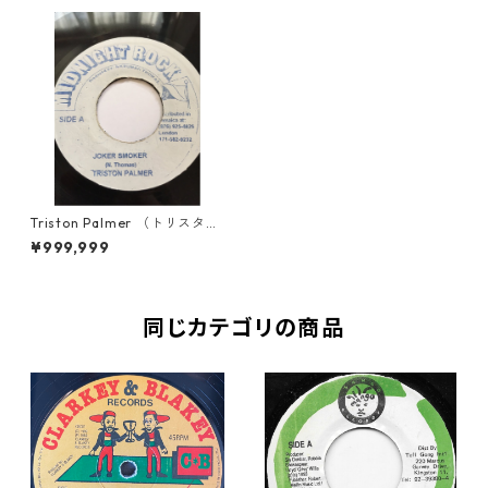
Triston Palmer （トリスタン
パーマー） - Joker Smoker
¥999,999
【7'】
同じカテゴリの商品