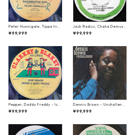
Peter Hunnigale, Tippa Irie
Jack Radics, Chaka Demus
- Raggamuffin Girl【12-50
& Pliers - Twist And Shout
¥99,999
¥99,999
045】
【7-21830】
Pepper, Daddy Freddy - Icki
Dennis Brown - Unchalleng
e Fashion【12-50044】
ed【LP-70046】
¥99,999
¥99,999