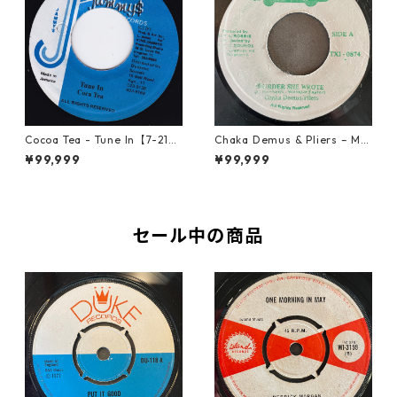
Cocoa Tea - Tune In【7-2187
Chaka Demus & Pliers – Mu
2】
rder She Wrote【7-21777】
¥99,999
¥99,999
セール中の商品