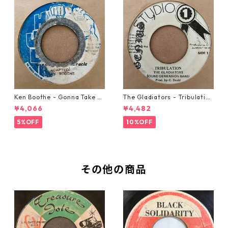
Ken Boothe - Gonna Take A
The Gladiators - Tribulation
Miracle【7-21362】
【7-21365】
¥4,066
¥4,482
5%OFF
10%OFF
その他の商品