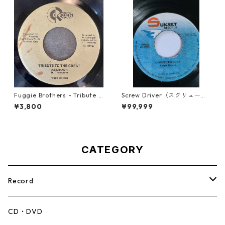
Fuggie Brothers - Tribute T
Screw Driver（スクリュード
o The Great【7-21765】
ライバー） - Computer Rule
¥3,800
¥99,999
【7'】
CATEGORY
Record
Mento,Calypso,Ballad
CD・DVD