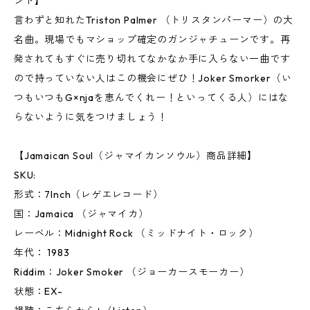
ンド】
言わずと知れたTriston Palmer （トリスタンパーマー）の大
名曲。現場でもマショップ確定のガンジャチューンです。再
発されてもすぐに売り切れてなかなか手に入らない一曲です
ので持っていない人はこの機会にぜひ！Joker Smorker（い
つもいつもG×njaを恵んでくれー！といってくる人）にはな
らないように気をつけましょう！
【Jamaican Soul（ジャマイカンソウル）商品詳細】
SKU:
形式：7Inch（レゲエレコード）
国：Jamaica （ジャマイカ）
レーベル：Midnight Rock （ミッドナイト・ロック）
年代： 1983
Riddim：Joker Smoker （ジョーカースモーカー）
状態：EX-