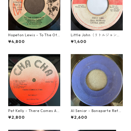
Hopeton Lewis - To The Oth
Little John（リトルジョン）
er Man【7-22023】
- That Girl 【7-20045】
¥4,800
¥1,400
Pat Kelly - There Comes A T
Al Senior - Bonaparte Retre
ime【12-50057】
at【7-21861】
¥2,800
¥2,600