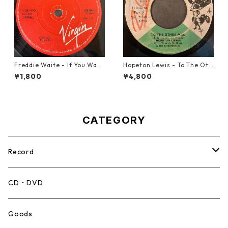
Freddie Waite - If You Want
Hopeton Lewis - To The Oth
My Love【7-21943】
er Man【7-22023】
¥1,800
¥4,800
CATEGORY
Record
Mento,Calypso,Ballad
CD・DVD
Ska
Goods