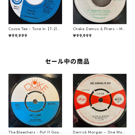
Cocoa Tea - Tune In【7-2187
Chaka Demus & Pliers – Mu
2】
rder She Wrote【7-21777】
¥99,999
¥99,999
セール中の商品
The Bleechers - Put It Good
Derrick Morgan – One Morn