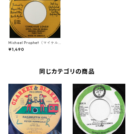
Michael Prophet（マイケル
プロフェット） & Tony Tuff
¥1,490
（トニータフ） - Conscious
Lover【7'】
同じカテゴリの商品