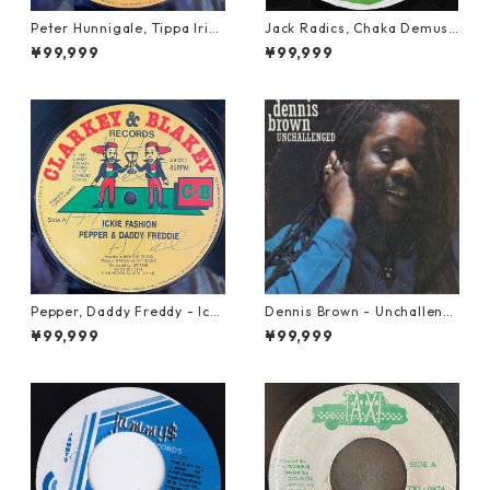
Peter Hunnigale, Tippa Irie
Jack Radics, Chaka Demus
- Raggamuffin Girl【12-50
& Pliers - Twist And Shout
¥99,999
¥99,999
045】
【7-21830】
Pepper, Daddy Freddy - Icki
Dennis Brown - Unchalleng
e Fashion【12-50044】
ed【LP-70046】
¥99,999
¥99,999