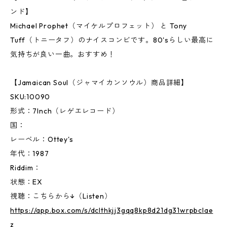
ンド】
Michael Prophet（マイケルプロフェット） と Tony
Tuff（トニータフ）のナイスコンビです。80'sらしい最高に
気持ちが良い一曲。おすすめ！
【Jamaican Soul（ジャマイカンソウル）商品詳細】
SKU:10090
形式：7Inch（レゲエレコード）
国：
レーベル：Ottey's
年代：1987
Riddim：
状態：EX
視聴：こちらから↓（Listen）
https://app.box.com/s/dclthkjj3gqq8kp8d21dg31wrpbclae
z