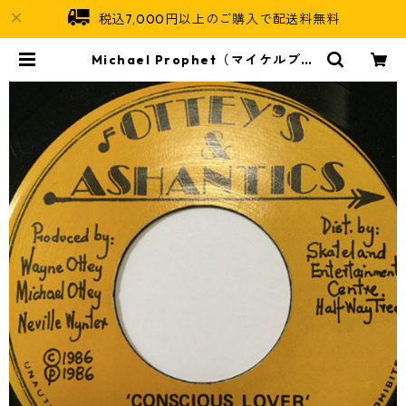
税込7,000円以上のご購入で配送料無料
Michael Prophet（マイケルプロ
フェット） & Tony Tuff（トニータ
フ） - Conscious Lover【7'】 | J
amaican Soul