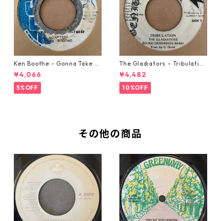
Ken Boothe - Gonna Take A
The Gladiators - Tribulation
Miracle【7-21362】
【7-21365】
¥4,066
¥4,482
5%OFF
10%OFF
その他の商品