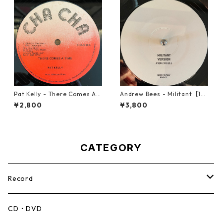
Pat Kelly - There Comes A T
Andrew Bees ‎- Militant【12-
ime【12-50057】
50066】
¥2,800
¥3,800
CATEGORY
Record
Mento,Calypso,Ballad
CD・DVD