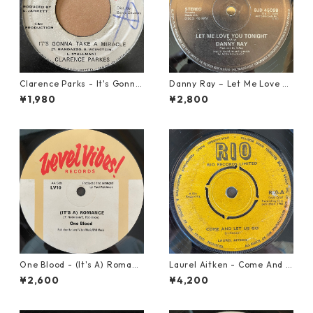
Clarence Parks - It's Gonna
Danny Ray – Let Me Love Yo
Take A Miracle【7-21096】
u Tonight【12-30001】
¥1,980
¥2,800
One Blood - (It's A) Romanc
Laurel Aitken - Come And L
e【12-50054】
et Us Go【7-21779】
¥2,600
¥4,200