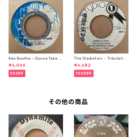
Ken Boothe - Gonna Take A
The Gladiators - Tribulation
Miracle【7-21362】
【7-21365】
¥4,066
¥4,482
5%OFF
10%OFF
その他の商品