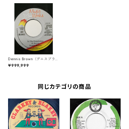
Dennis Brown（デニスブラウ
ン） - To The Foundation
¥999,999
【7'】
同じカテゴリの商品