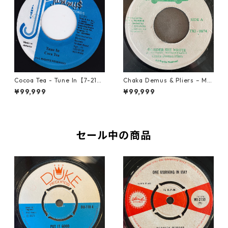
Cocoa Tea - Tune In【7-2187
Chaka Demus & Pliers – Mu
2】
rder She Wrote【7-21777】
¥99,999
¥99,999
セール中の商品