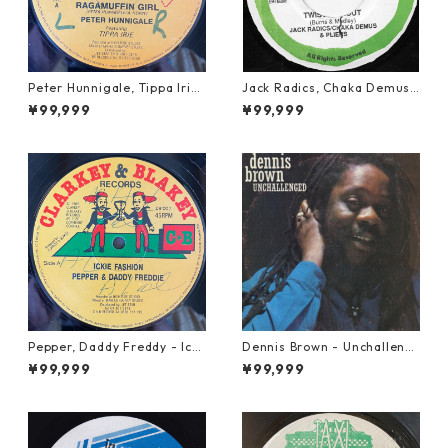
Peter Hunnigale, Tippa Irie
Jack Radics, Chaka Demus
- Raggamuffin Girl【12-50
& Pliers - Twist And Shout
¥99,999
¥99,999
045】
【7-21830】
Pepper, Daddy Freddy - Icki
Dennis Brown - Unchalleng
e Fashion【12-50044】
ed【LP-70046】
¥99,999
¥99,999