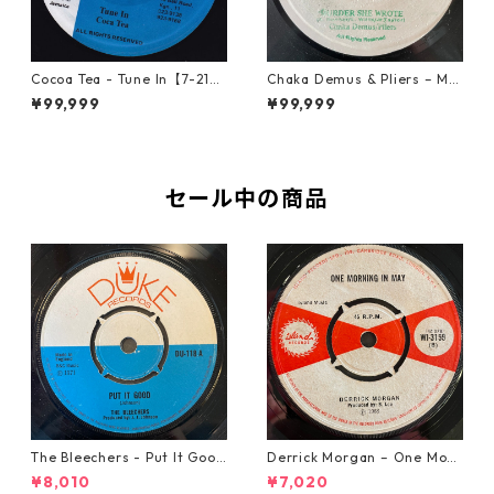
Cocoa Tea - Tune In【7-2187
Chaka Demus & Pliers – Mu
2】
rder She Wrote【7-21777】
¥99,999
¥99,999
セール中の商品
The Bleechers - Put It Good
Derrick Morgan – One Morn
【7-21637】
ing In May【7-21653】
¥8,010
¥7,020