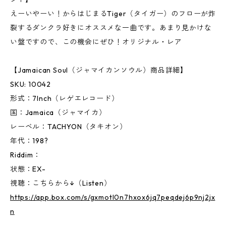
えーいやーい！からはじまるTiger（タイガー）のフローが炸
裂するダンクラ好きにオススメな一曲です。あまり見かけな
い盤ですので、この機会にぜひ！オリジナル・レア
【Jamaican Soul（ジャマイカンソウル）商品詳細】
SKU: 10042
形式：7Inch（レゲエレコード）
国：Jamaica（ジャマイカ）
レーベル：TACHYON（タキオン）
年代：198?
Riddim：
状態：EX-
視聴：こちらから↓（Listen）
https://app.box.com/s/gxmotl0n7hxox6jq7peqdej6p9nj2jx
n