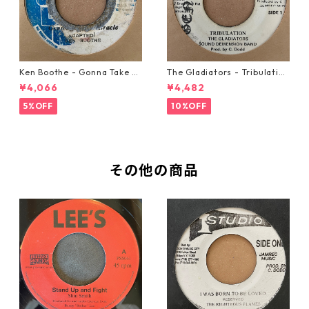
Ken Boothe - Gonna Take A
The Gladiators - Tribulation
Miracle【7-21362】
【7-21365】
¥4,066
¥4,482
5%OFF
10%OFF
その他の商品