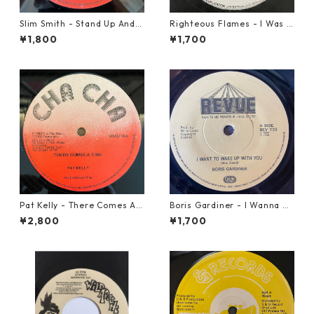
Slim Smith - Stand Up And F
Righteous Flames - I Was B
ight 【7-21832】
orn To Be Loved【7-21191】
¥1,800
¥1,700
Pat Kelly - There Comes A T
Boris Gardiner - I Wanna W
ime【12-50057】
ake Up With You【7-2192
¥2,800
¥1,700
4】