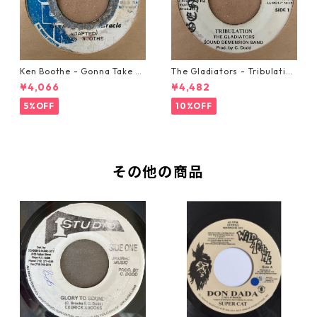
Ken Boothe - Gonna Take A
The Gladiators - Tribulation
Miracle【7-21362】
【7-21365】
¥4,066
¥4,482
5%OFF
10%OFF
その他の商品