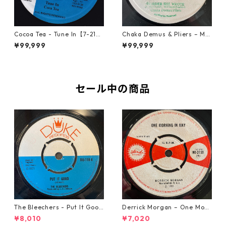
Cocoa Tea - Tune In【7-2187
Chaka Demus & Pliers – Mu
2】
rder She Wrote【7-21777】
¥99,999
¥99,999
セール中の商品
The Bleechers - Put It Good
Derrick Morgan – One Morn
【7-21637】
ing In May【7-21653】
¥8,010
¥7,020