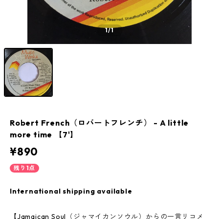
1
/1
Robert French（ロバートフレンチ） - A little
more time 【7'】
¥890
残り1点
International shipping available
【Jamaican Soul（ジャマイカンソウル）からの一言リコメ