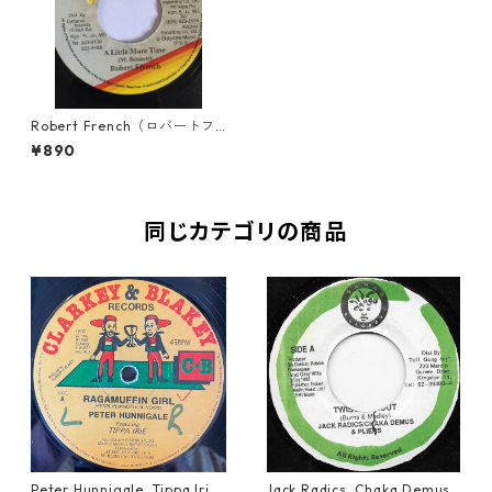
Robert French（ロバートフ
レンチ） - A little more tim
¥890
e 【7'】
同じカテゴリの商品
Peter Hunnigale, Tippa Irie
Jack Radics, Chaka Demus