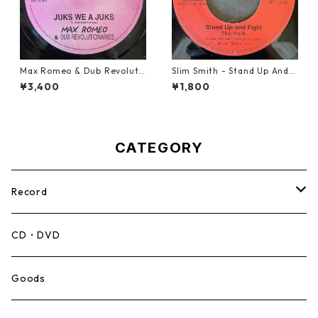
Max Romeo & Dub Revoluti
Slim Smith - Stand Up And F
onaries - Juks We A Juks【1
ight 【7-21832】
¥3,400
¥1,800
0-90000】
CATEGORY
Record
Mento,Calypso,Ballad
CD・DVD
Ska
Goods