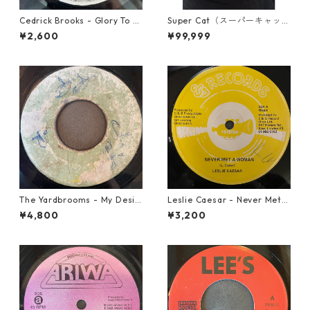
Cedrick Brooks - Glory To S
Super Cat（スーパーキャッ
ounds【7-21786】
ト） - Don Dada【7inch】
¥2,600
¥99,999
The Yardbrooms - My Desir
Leslie Caesar - Never Met A
e【7-21922】
Woman【12-50067】
¥4,800
¥3,200