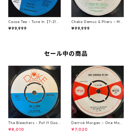
Cocoa Tea - Tune In【7-2187
Chaka Demus & Pliers – Mu
2】
rder She Wrote【7-21777】
¥99,999
¥99,999
セール中の商品
The Bleechers - Put It Good
Derrick Morgan – One Morn
【7-21637】
ing In May【7-21653】
¥8,010
¥7,020