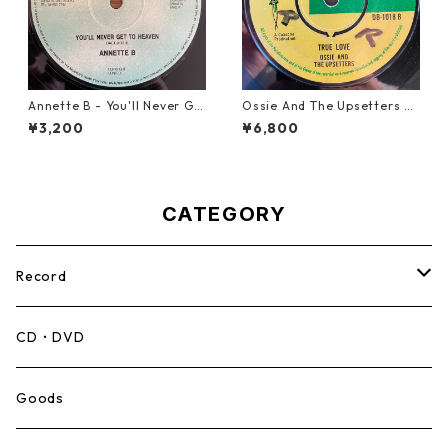
Annette B - You'll Never Ge
Ossie And The Upsetters -
t To Heaven【12-50058】
True Love【7-22000】
¥3,200
¥6,800
CATEGORY
Record
Mento,Calypso,Ballad
CD・DVD
Ska
Goods