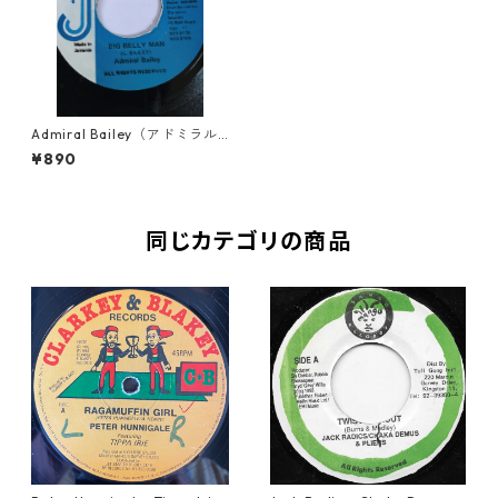
Admiral Bailey（アドミラル
ベイリー） - Big Belly Man
¥890
【7'】
同じカテゴリの商品