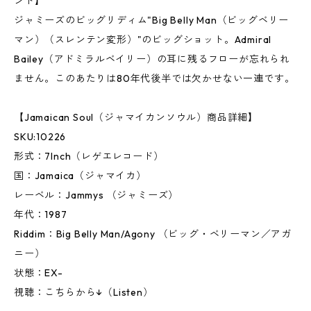
ンド】
ジャミーズのビッグリディム"Big Belly Man（ビッグベリー
マン）（スレンテン変形）"のビッグショット。Admiral
Bailey（アドミラルベイリー）の耳に残るフローが忘れられ
ません。このあたりは80年代後半では欠かせない一連です。
【Jamaican Soul（ジャマイカンソウル）商品詳細】
SKU:10226
形式：7Inch（レゲエレコード）
国：Jamaica（ジャマイカ）
レーベル：Jammys （ジャミーズ）
年代：1987
Riddim：Big Belly Man/Agony （ビッグ・ベリーマン／アガ
ニー）
状態：EX-
視聴：こちらから↓（Listen）