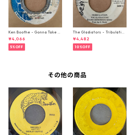
Ken Boothe - Gonna Take A
The Gladiators - Tribulation
Miracle【7-21362】
【7-21365】
¥4,066
¥4,482
5%OFF
10%OFF
その他の商品