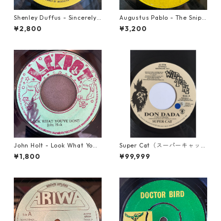
Shenley Duffus - Sincerely
Augustus Pablo - The Snipe
【7-22021】
r【7-21945】
¥2,800
¥3,200
John Holt - Look What Yo
Super Cat（スーパーキャッ
u've Done【7-21817】
ト） - Don Dada【7inch】
¥1,800
¥99,999