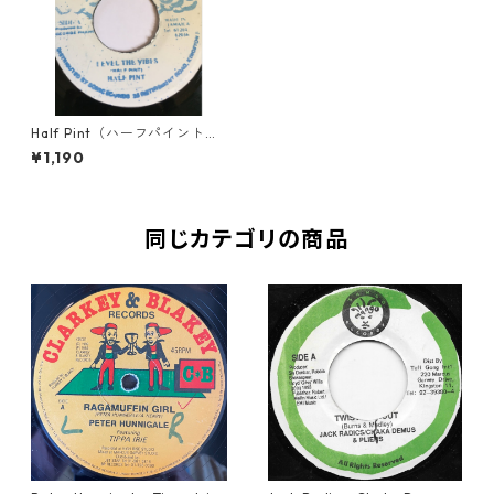
Half Pint（ハーフパイント）
- Level The Vibes【7'】
¥1,190
同じカテゴリの商品