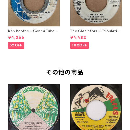
Ken Boothe - Gonna Take A
The Gladiators - Tribulation
Miracle【7-21362】
【7-21365】
¥4,066
¥4,482
5%OFF
10%OFF
その他の商品