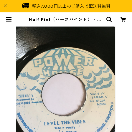
税込7,000円以上のご購入で配送料無料
Half Pint（ハーフパイント） - Le
vel The Vibes【7'】 | Jamaican
Soul