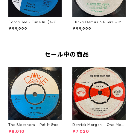
Cocoa Tea - Tune In【7-2187
Chaka Demus & Pliers – Mu
2】
rder She Wrote【7-21777】
¥99,999
¥99,999
セール中の商品
The Bleechers - Put It Good
Derrick Morgan – One Morn
【7-21637】
ing In May【7-21653】
¥8,010
¥7,020