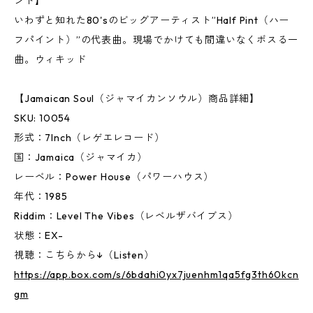
ンド】
いわずと知れた80'sのビッグアーティスト”Half Pint（ハー
フパイント）”の代表曲。現場でかけても間違いなくボスる一
曲。ウィキッド
【Jamaican Soul（ジャマイカンソウル）商品詳細】
SKU: 10054
形式：7Inch（レゲエレコード）
国：Jamaica（ジャマイカ）
レーベル：Power House（パワーハウス）
年代：1985
Riddim：Level The Vibes（レベルザバイブス）
状態：EX-
視聴：こちらから↓（Listen）
https://app.box.com/s/6bdahi0yx7juenhm1qa5fg3th60kcn
gm