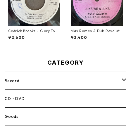
Cedrick Brooks - Glory To S
Max Romeo & Dub Revoluti
ounds【7-21786】
onaries - Juks We A Juks【1
¥2,600
¥3,400
0-90000】
CATEGORY
Record
Mento,Calypso,Ballad
CD・DVD
Ska
Goods