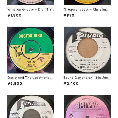
Winston Groovy – Didn’t Yo
Gregory Isaacs - Christmas
u Know【7-21811】
Time Once Again【7-2058
¥1,800
¥990
9】
Ossie And The Upsetters -
Sound Dimension - Mo Joe
True Love【7-22000】
Rock Steady【7-21087】
¥6,800
¥2,400