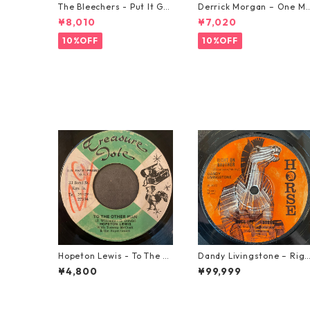
The Bleechers - Put It Go
Derrick Morgan – One M
od 【7-21637】
rning In May【7-21653】
¥8,010
¥7,020
10%OFF
10%OFF
Hopeton Lewis - To The O
Dandy Livingstone – Rig
ther Man【7-22023】
t On Brother【7-21946】
¥4,800
¥99,999