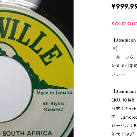
¥999,9
SOLD OU
【Jamai
ド】
「あーぶら
始まる印象
ジナル
【Jamaic
SKU: 10148
形式：7In
国：Jamai
レーベル：Bun
年代：198?