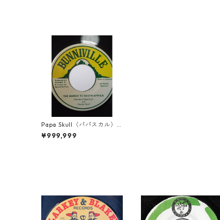
Papa Skull（パパスカル）
& Doctor Skull（ドクタース
¥999,999
カル） - The March To Sou
th【7'】