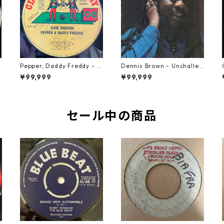
Pepper, Daddy Freddy - Ic
Dennis Brown - Unchallen
kie Fashion【12-50044】
ged【LP-70046】
¥99,999
¥99,999
セール中の商品