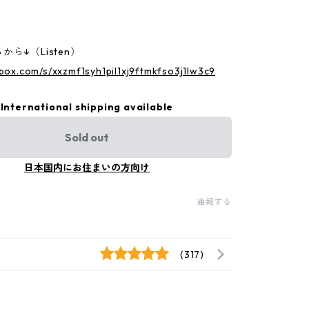
ら↓（Listen）
.box.com/s/xxzmf1syh1pil1xj9ftmkfso3j1lw3c9
International shipping available
Sold out
日本国内にお住まいの方向け
通報する
(317)