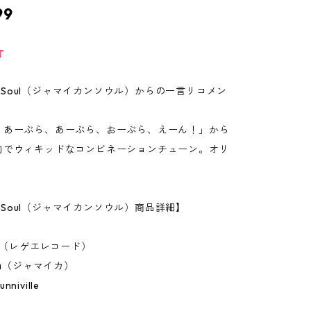
99
T
can Soul（ジャマイカンソウル）からの一言リコメン
、あーぶら、あーぶら、おーぶら、えーん！」から
的でウィキッドなコンビネーションチューン。オリ
an Soul（ジャマイカンソウル）商品詳細】
ch（レゲエレコード）
ca（ジャマイカ）
niville