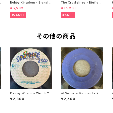
o
Bobby Kingdom - Brand N
The Crystalites - Biafra
ew Automobile【7-2088
【7-21293】
¥3,582
¥13,281
9】
10%OFF
5%OFF
その他の商品
h
Delroy Wilson - Worth Yo
Al Senior - Bonaparte Ret
ur Weight In Gold【7-2196
reat【7-21861】
¥2,800
¥2,600
5】