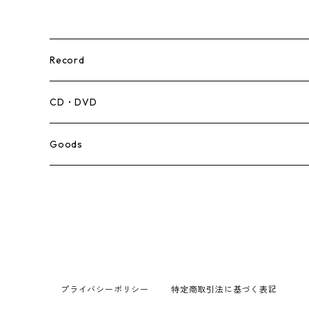
Record
Mento,Calypso,Ballad
CD・DVD
Ska
Goods
Rocksteady
Roots
Early Reggae/Skins
プライバシーポリシー
特定商取引法に基づく表記