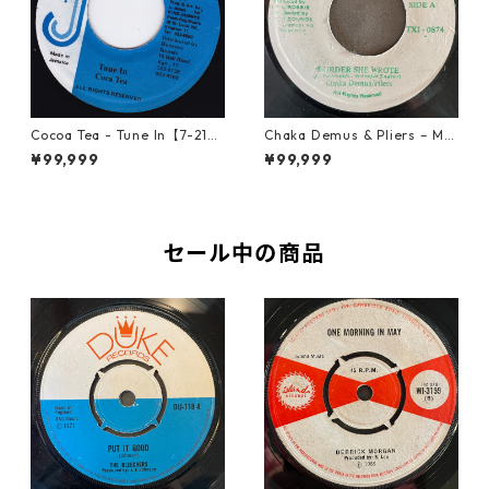
Cocoa Tea - Tune In【7-2187
Chaka Demus & Pliers – Mu
2】
rder She Wrote【7-21777】
¥99,999
¥99,999
セール中の商品