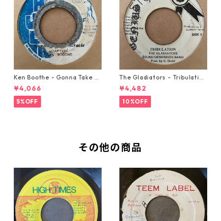
Ken Boothe - Gonna Take A
The Gladiators - Tribulation
Miracle【7-21362】
【7-21365】
¥4,066
¥4,482
5%OFF
10%OFF
その他の商品