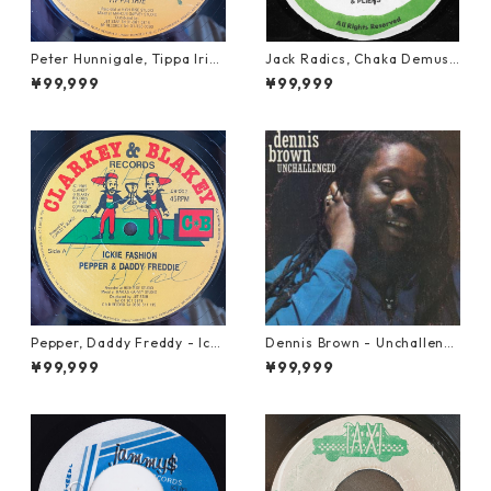
Peter Hunnigale, Tippa Irie
Jack Radics, Chaka Demus
- Raggamuffin Girl【12-50
& Pliers - Twist And Shout
¥99,999
¥99,999
045】
【7-21830】
Pepper, Daddy Freddy - Icki
Dennis Brown - Unchalleng
e Fashion【12-50044】
ed【LP-70046】
¥99,999
¥99,999