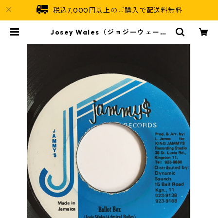
税込7,000円以上のご購入で配送料無料
Josey Wales（ジョジーウェール
ズ） & Admiral Bailey（アドミラ
ルベイリー） - Ballot Box 【7'】
| Jamaican Soul