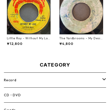
Little Roy - Without My Lov
The Yardbrooms - My Desir
e【7-21990】
e【7-21922】
¥12,800
¥4,800
CATEGORY
Record
Mento,Calypso,Ballad
CD・DVD
Ska