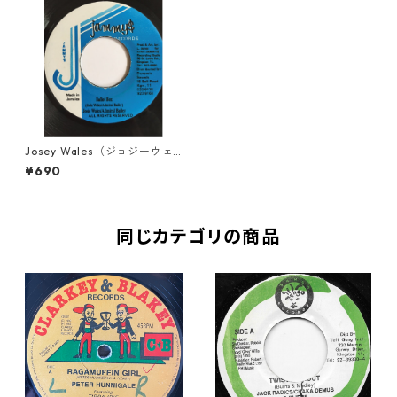
Josey Wales（ジョジーウェ
ールズ） & Admiral Bailey
¥690
（アドミラルベイリー） - Bal
lot Box 【7'】
同じカテゴリの商品