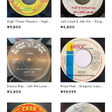
High Times Players - High T
Jah Lloyd & Jah Vin - Knigh
imes Theme【7-21926】
t Of The Round Table【7-21
¥9,800
¥4,800
908】
Danny Ray – Let Me Love Yo
Ninja Man , Gregory Isaccs
u Tonight【12-30001】
& Freddie Mcgregor - John
¥2,800
¥99,999
Low【7-20010】