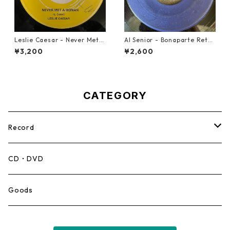
Leslie Caesar - Never Met A
Al Senior - Bonaparte Retre
Woman【12-50067】
at【7-21861】
¥3,200
¥2,600
CATEGORY
Record
Mento,Calypso,Ballad
CD・DVD
Ska
Goods
Rocksteady