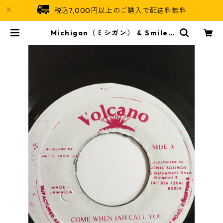
税込7,000円以上のご購入で配送料無料
Michigan（ミシガン） & Smiley
（スマイリー） ‎– Come When Ja
h Call You【7inch】 | Jamaican
Soul