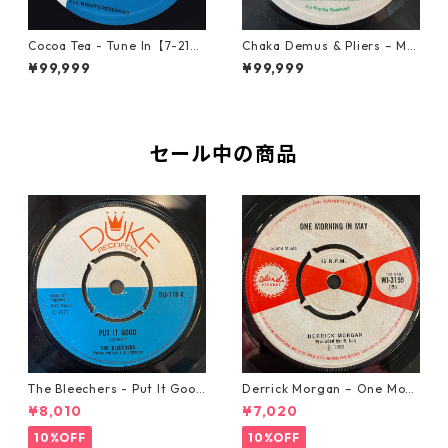
Cocoa Tea - Tune In【7-2187
Chaka Demus & Pliers – Mu
2】
rder She Wrote【7-21777】
¥99,999
¥99,999
セール中の商品
The Bleechers - Put It Good
Derrick Morgan – One Morn
【7-21637】
ing In May【7-21653】
¥8,010
¥7,020
10%OFF
10%OFF