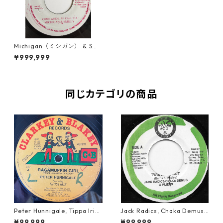
Michigan（ミシガン） & Smil
ey（スマイリー） ‎– Come W
¥999,999
hen Jah Call You【7inch】
同じカテゴリの商品
Peter Hunnigale, Tippa Irie
Jack Radics, Chaka Demus
- Raggamuffin Girl【12-50
& Pliers - Twist And Shout
¥99,999
¥99,999