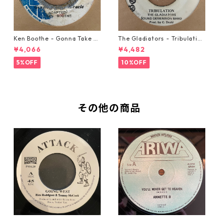
Ken Boothe - Gonna Take A
The Gladiators - Tribulation
Miracle【7-21362】
【7-21365】
¥4,066
¥4,482
5%OFF
10%OFF
その他の商品