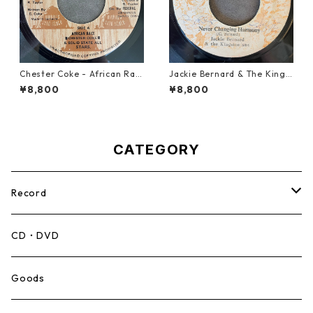
Chester Coke - African Rac
Jackie Bernard & The Kings
e【7-21819】
tonians - Never Changing H
¥8,800
¥8,800
armony【7-21948】
CATEGORY
Record
Mento,Calypso,Ballad
CD・DVD
Ska
Goods