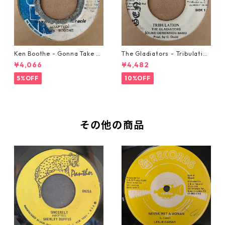
Ken Boothe - Gonna Take A
The Gladiators - Tribulation
Miracle【7-21362】
【7-21365】
¥4,066
¥4,482
5%OFF
10%OFF
その他の商品