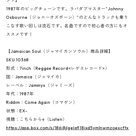
ンド】
1987年のビッグチューンです。ラバダブマスター"Johnny
Osbourne（ジョニーオズボーン）"のどんなトラックも乗り
こなす歌い回しは流石です。名曲ですので初心者の方にもオ
ススメです！
【Jamaican Soul（ジャマイカンソウル）商品詳細】
SKU:10368
形式：7inch（Reggae Record<レゲエレコード>）
国：Jamaica（ジャマイカ）
レーベル：Jammys（ジャミーズ）
年代：1987年
Riddim：Come Again（コマゲン）
状態：EX-
視聴：こちらから↓（Listen）
https://app.box.com/s/186i8jlgelq918ixd5ymlnwmzoexcftx