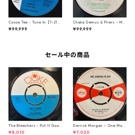
Cocoa Tea - Tune In【7-2187
Chaka Demus & Pliers – Mu
2】
rder She Wrote【7-21777】
¥99,999
¥99,999
セール中の商品
The Bleechers - Put It Good
Derrick Morgan – One Morn
【7-21637】
ing In May【7-21653】
¥8,010
¥7,020