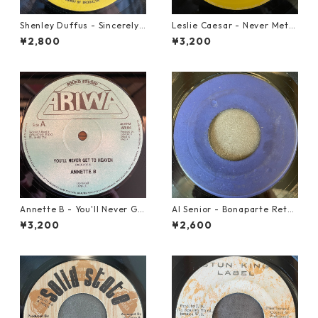
Shenley Duffus - Sincerely
Leslie Caesar - Never Met A
【7-22021】
Woman【12-50067】
¥2,800
¥3,200
Annette B - You'll Never Ge
Al Senior - Bonaparte Retre
t To Heaven【12-50058】
at【7-21861】
¥3,200
¥2,600