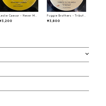
Leslie Caesar - Never Met
Fuggie Brothers - Tribute
A Woman【12-50067】
To The Great【7-21765】
¥3,200
¥3,800