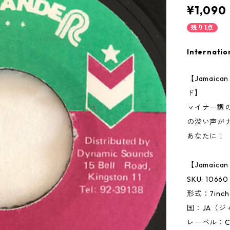
¥1,090
残り1点
Internatio
【Jamai
ド】
マイナー調の
の渋い声が
あなたに！
【Jamaic
SKU: 10660
形式：7inc
国：JA（ジ
レーベル：C