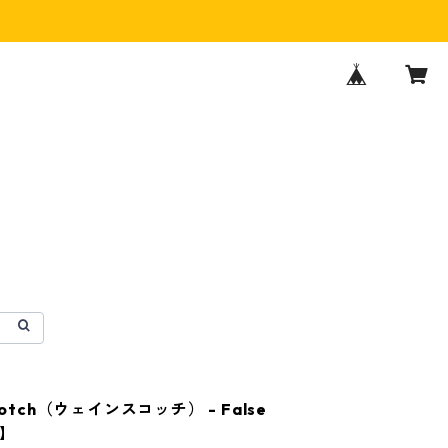
cotch（ウェインスコッチ） - False
'】