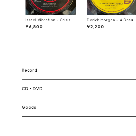
Israel Vibration - Crisis
Derick Morgan – A Drea
【7-21895】
To Remember【7-21824】
¥6,800
¥2,200
Record
Mento,Calypso,Ballad
CD・DVD
Ska
Goods
Rocksteady