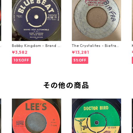
o
Bobby Kingdom - Brand N
The Crystalites - Biafra
ew Automobile【7-2088
【7-21293】
¥3,582
¥13,281
9】
10%OFF
5%OFF
その他の商品