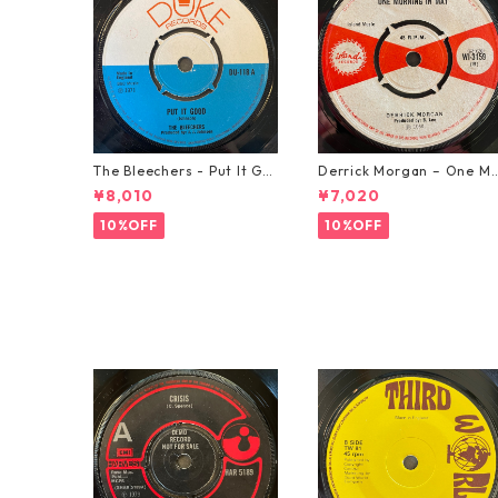
The Bleechers - Put It Go
Derrick Morgan – One M
od 【7-21637】
rning In May【7-21653】
¥8,010
¥7,020
10%OFF
10%OFF