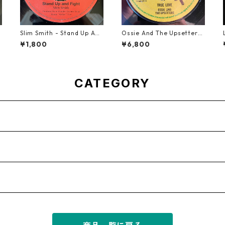
m
Slim Smith - Stand Up And
Ossie And The Upsetters
Fight 【7-21832】
- True Love【7-22000】
¥1,800
¥6,800
CATEGORY