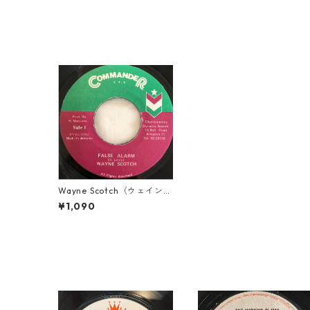
Wayne Scotch（ウェインス
コッチ） - False Alarm
¥1,090
【7'】