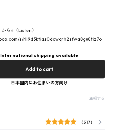
ら↓（Listen）
.box.com/s/rll9d3ktiaz0dcwqrh2sfwa8gu8tiz7o
International shipping available
Add to cart
日本国内にお住まいの方向け
通報する
(317)