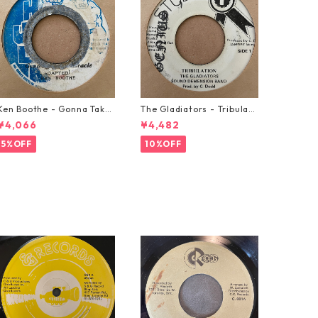
Ken Boothe - Gonna Take
The Gladiators - Tribulati
A Miracle【7-21362】
on【7-21365】
¥4,066
¥4,482
5%OFF
10%OFF