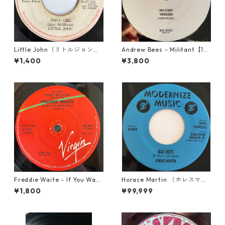
Little John（リトルジョン）
Andrew Bees ‎- Militant【12-
- That Girl 【7-20045】
50066】
¥1,400
¥3,800
Freddie Waite - If You Want
Horace Martin （ホレスマー
My Love【7-21943】
ティン） - Bad Boys【7'】
¥1,800
¥99,999