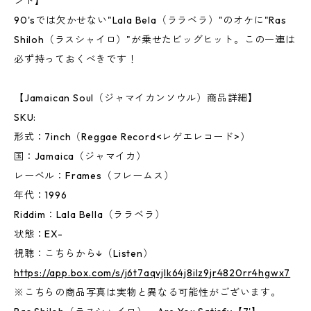
ンド】
90'sでは欠かせない"Lala Bela（ララベラ）"のオケに"Ras
Shiloh（ラスシャイロ）"が乗せたビッグヒット。この一連は
必ず持っておくべきです！
【Jamaican Soul（ジャマイカンソウル）商品詳細】
SKU:
形式：7inch（Reggae Record<レゲエレコード>）
国：Jamaica（ジャマイカ）
レーベル：Frames（フレームス）
年代：1996
Riddim：Lala Bella（ララベラ）
状態：EX-
視聴：こちらから↓（Listen）
https://app.box.com/s/j6t7aqvjlk64j8ilz9jr4820rr4hgwx7
※こちらの商品写真は実物と異なる可能性がございます。