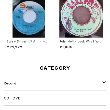
Screw Driver（スクリュード
John Holt - Look What Yo
ライバー） - Computer Rule
u've Done【7-21817】
¥99,999
¥1,800
【7'】
CATEGORY
Record
Mento,Calypso,Ballad
CD・DVD