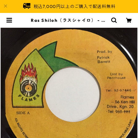
税込7,000円以上のご購入で配送料無料
Ras Shiloh（ラスシャイロ） - Ar
e You Satisfy【7'】 | Jamaican
Soul